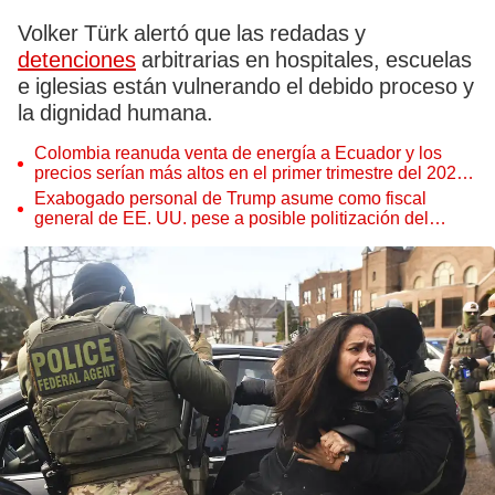
Volker Türk alertó que las redadas y
detenciones
arbitrarias en hospitales, escuelas
e iglesias están vulnerando el debido proceso y
la dignidad humana.
Colombia reanuda venta de energía a Ecuador y los
precios serían más altos en el primer trimestre del 2027,
según Cenace
Exabogado personal de Trump asume como fiscal
general de EE. UU. pese a posible politización del
Departamento de Justicia