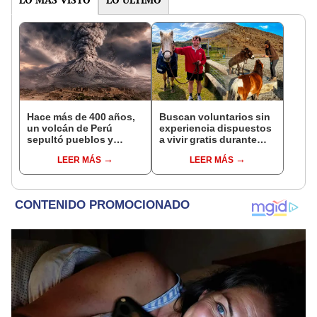
Hace más de 400 años,
Buscan voluntarios sin
un volcán de Perú
experiencia dispuestos
sepultó pueblos y
a vivir gratis durante
provocó uno de los
una semana: para
LEER MÁS
LEER MÁS
veranos más fríos de la
cuidar caballos, burros
historia: sigue bajo
y otros animales
monitoreo
rescatados en un
refugio por 2 horas