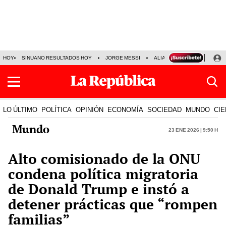
HOY
SINUANO RESULTADOS HOY
JORGE MESSI
ALIANZA LIMA VS SPORT BO
LO ÚLTIMO
POLÍTICA
OPINIÓN
ECONOMÍA
SOCIEDAD
MUNDO
CIE
Mundo
23 Ene 2026 | 9:50 h
Alto comisionado de la ONU
condena política migratoria
de Donald Trump e instó a
detener prácticas que “rompen
familias”