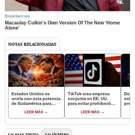
NOTAS RELACIONADAS
Estados Unidos se
TikTok crea empresa
Dejó 
uniría con esta potencia
conjunta en EE. UU.
estu
de Sudamérica para
para evitar prohibición
prest
superar a China en la
por su vínculo con
de m
LEER MÁS
LEER MÁS
producción y
China
Unido
suministro de tierras
grad
raras
título
LO MÁS VISTO
LO ÚLTIMO