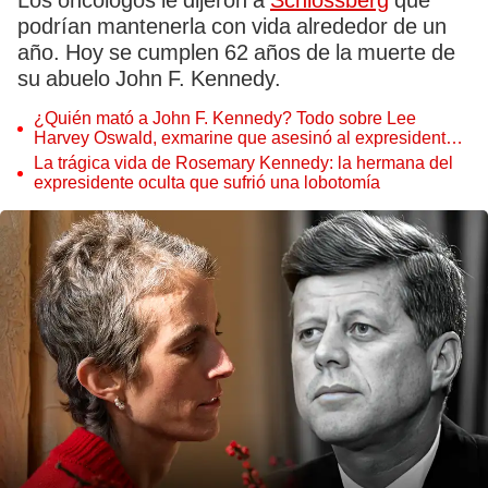
Los oncólogos le dijeron a
Schlossberg
que
podrían mantenerla con vida alrededor de un
año. Hoy se cumplen 62 años de la muerte de
su abuelo John F. Kennedy.
¿Quién mató a John F. Kennedy? Todo sobre Lee
Harvey Oswald, exmarine que asesinó al expresidente
de EEUU en 1963
La trágica vida de Rosemary Kennedy: la hermana del
expresidente oculta que sufrió una lobotomía