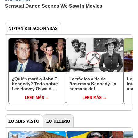
NOTAS RELACIONADAS
¿Quién mató a John F.
La trágica vida de
Los r
Kennedy? Todo sobre
Rosemary Kennedy: la
infor
Lee Harvey Oswald,
hermana del
ases
exmarine que asesinó al
expresidente oculta que
Kenn
LEER MÁS
LEER MÁS
expresidente de EEUU
sufrió una lobotomía
en 1963
LO MÁS VISTO
LO ÚLTIMO