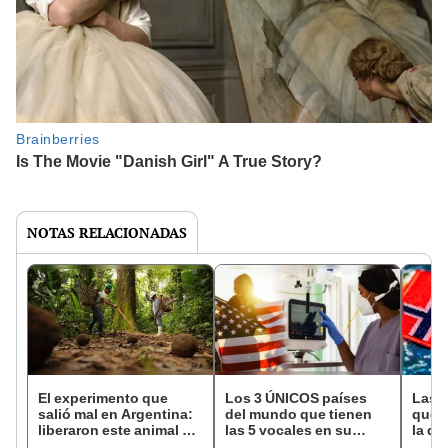
NOTAS RELACIONADAS
El experimento que
Los 3 ÚNICOS países
Las 
salió mal en Argentina:
del mundo que tienen
que s
liberaron este animal y
las 5 vocales en su
la de
ahora destruye los
nombre: América cuenta
pose