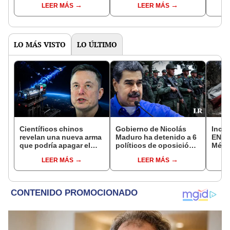
LEER MÁS
LEER MÁS
bosques milenarios de
con uno
simil
la Patagonia
LO MÁS VISTO
LO ÚLTIMO
Científicos chinos
Gobierno de Nicolás
Incen
revelan una nueva arma
Maduro ha detenido a 6
EN VI
que podría apagar el
políticos de oposición
Médi
internet satelital y
en lo que va del 2024
131 p
LEER MÁS
LEER MÁS
afectar redes como
debid
Starlink de Elon Musk
fores