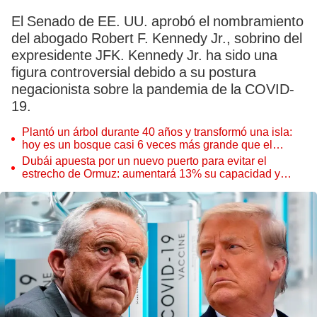
El Senado de EE. UU. aprobó el nombramiento
del abogado Robert F. Kennedy Jr., sobrino del
expresidente JFK. Kennedy Jr. ha sido una
figura controversial debido a su postura
negacionista sobre la pandemia de la COVID-
19.
Plantó un árbol durante 40 años y transformó una isla:
hoy es un bosque casi 6 veces más grande que el
Parque de las Leyendas
Dubái apuesta por un nuevo puerto para evitar el
estrecho de Ormuz: aumentará 13% su capacidad y
reforzará el comercio mundial