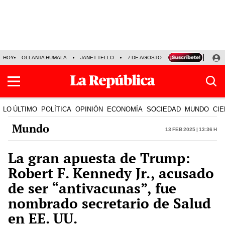
HOY
OLLANTA HUMALA
JANET TELLO
7 DE AGOSTO
TINKA RESULTADOS
LO ÚLTIMO
POLÍTICA
OPINIÓN
ECONOMÍA
SOCIEDAD
MUNDO
CIE
Mundo
13 Feb 2025 | 13:36 h
La gran apuesta de Trump:
Robert F. Kennedy Jr., acusado
de ser “antivacunas”, fue
nombrado secretario de Salud
en EE. UU.