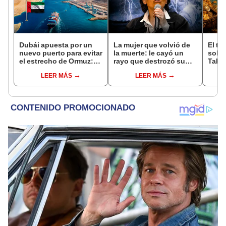
Dubái apuesta por un
La mujer que volvió de
El te
nuevo puerto para evitar
la muerte: le cayó un
sobe
el estrecho de Ormuz:
rayo que destrozó su
Tahu
aumentará 13% su
cuerpo, pero no falleció
ocult
LEER MÁS
LEER MÁS
capacidad y reforzará el
años
comercio mundial
plan
teorí