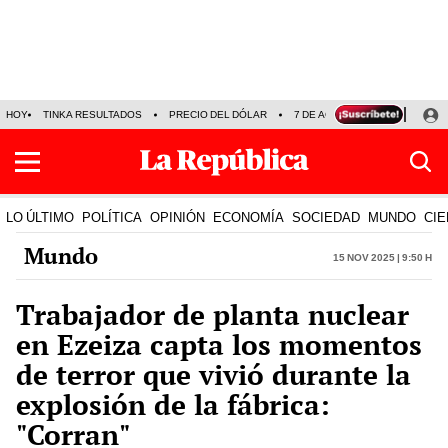
HOY
TINKA RESULTADOS
PRECIO DEL DÓLAR
7 DE AGOSTO
OLLANTA H
LO ÚLTIMO
POLÍTICA
OPINIÓN
ECONOMÍA
SOCIEDAD
MUNDO
CIE
Mundo
15 Nov 2025 | 9:50 h
Trabajador de planta nuclear
en Ezeiza capta los momentos
de terror que vivió durante la
explosión de la fábrica:
"Corran"