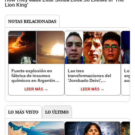
NOTAS RELACIONADAS
Fuerte explosión en
Las tres
Los 
fábrica de insumos
transformaciones del
arge
químicos en Argentina
'Jorobado Deivi',
aume
deja al menos 20
presunto cabecilla de
expor
LEER MÁS
LEER MÁS
heridos
Los Compadres, para
de lo
evadir la justicia: cayó
Esta
en Argentina
LO MÁS VISTO
LO ÚLTIMO