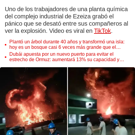
Uno de los trabajadores de una planta química
del complejo industrial de Ezeiza grabó el
pánico que se desató entre sus compañeros al
ver la explosión. Video es viral en
TikTok
.
Plantó un árbol durante 40 años y transformó una isla:
hoy es un bosque casi 6 veces más grande que el
Parque de las Leyendas
Dubái apuesta por un nuevo puerto para evitar el
estrecho de Ormuz: aumentará 13% su capacidad y
reforzará el comercio mundial