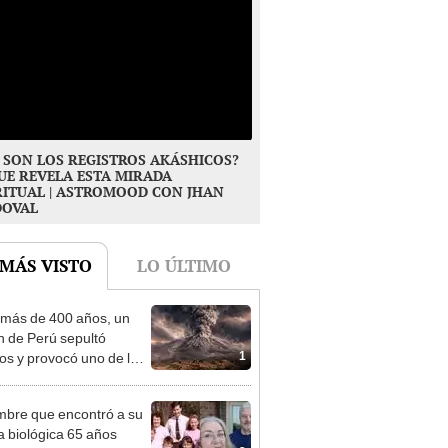
 SON LOS REGISTROS AKÁSHICOS?
UE REVELA ESTA MIRADA
RITUAL | ASTROMOOD CON JHAN
DOVAL
 MÁS VISTO
LO ÚLTIMO
más de 400 años, un
n de Perú sepultó
1
os y provocó uno de los
os más fríos de la
ria: sigue bajo monitoreo
mbre que encontró a su
ia biológica 65 años