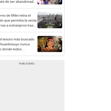
2
és de ser abandonado:
to compasión por mi
, hizo lo que pudo"
no de Milei retira el
ulo que permitía la venta
3
rras a extranjeros tras el
zo social
 el tesoro más buscado
ahuantinsuyo nunca
4
o donde todos
ban? Una nueva teoría
e el misterio de
alpa