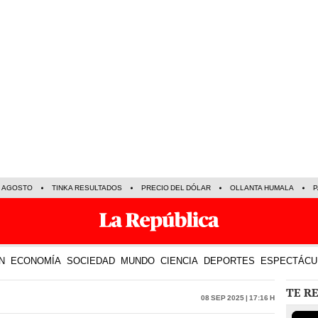
E AGOSTO
TINKA RESULTADOS
PRECIO DEL DÓLAR
OLLANTA HUMALA
P
N
ECONOMÍA
SOCIEDAD
MUNDO
CIENCIA
DEPORTES
ESPECTÁCU
TE R
08 Sep 2025 | 17:16 h