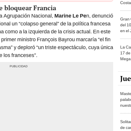
Costa
e bloquear Francia
sta Agrupación Nacional,
Marine Le Pe
n, denunció
Gran 
nal un “colapso general” de la política francesa
del 10
en el
a como a la izquierda de la crisis actual. En este
 primer ministro François Bayrou marcaría “el fin
asma” y deploró “un triste espectáculo, cuya única
La Ca
17 de 
de los franceses”.
Mega 
Ju
Maste
palab
nuest
Solita
de ca