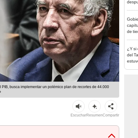
despu
"Sien
madre
Gobier
capít
de tie
recha
¿Y si
del T
estuv
pensa
reabr
Atahu
l PIB, busca implementar un polémico plan de recortes de 44.000
P
Escuchar
Resumen
Compartir