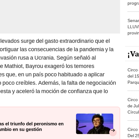
progr
dónde
Senam
LLUV
provi
 elevados surge del gasto extraordinario que el
ortiguar las consecuencias de la pandemia y la
¡Va
invasión rusa a Ucrania. Según señaló al
re Mathiot, Bayrou exageró los temores
Circo 
es que, en un país poco habituado a aplicar
del 15
o poco creíbles. Además, la falta de negociación
Parqu
Migue
uesta y aceleró la moción de confianza que lo
Circo
de Jul
Círcul
ras el triunfo del peronismo en
ambio en su gestión
Circo
Del 2