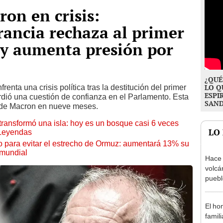
on en crisis:
ancia rechaza al primer
 y aumenta presión por
¿QUÉ
frenta una crisis política tras la destitución del primer
LO Q
ESPI
rdió una cuestión de confianza en el Parlamento. Esta
SAN
 de Macron en nueve meses.
transformó una isla: hoy es un bosque casi 6 veces
LO
 Leyendas
o para evitar el estrecho de Ormuz: aumentará 13% su
 mundial
Hace 
volcá
puebl
veran
histo
El ho
famil