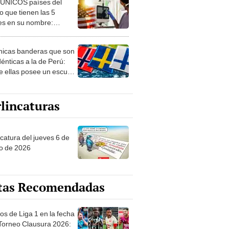
 ÚNICOS países del
 que tienen las 5
es en su nombre:
ca cuenta con uno
nicas banderas que son
dénticas a la de Perú:
e ellas posee un escudo
imilar
lincaturas
ncatura del jueves 6 de
o de 2026
tas Recomendadas
os de Liga 1 en la fecha
 Torneo Clausura 2026: