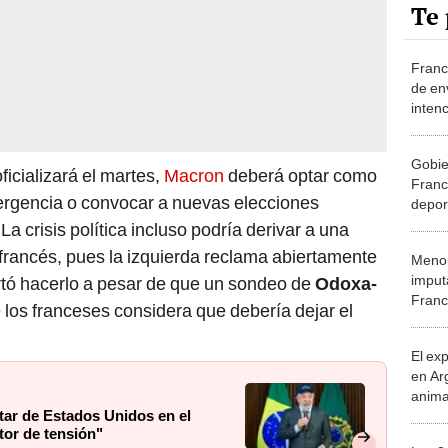
Te 
Franc
de en
inten
pacie
caden
Gobie
ficializará el martes,
Macron
deberá optar como
Franc
rgencia o convocar a nuevas elecciones
depor
cajam
a crisis política incluso podría derivar a una
de Par
 francés, pues la izquierda reclama abiertamente
Menor
perua
imput
tó hacerlo a pesar de que un sondeo de
Odoxa-
Franc
los franceses considera que debería dejar el
atenta
y sin
El ex
en Ar
anima
litar de Estados Unidos en el
bosqu
tor de tensión"
Patag