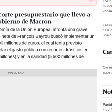
Los 3
mundo
vocal
corte presupuestario que llevo a
Améri
gobierno de Macron
Las ú
omía de la Unión Europea, afronta una grave
casi i
una d
abinete de François Bayrou buscó implementar un
muy s
 millones de euros, el cual tenía previsto
elar el gasto público con recortes drásticos en
Car
illones) y en la sanidad (5 500 millones de
Carli
agost
No
Partid
4 del