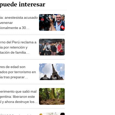
puede interesar
ia: anestesista acusado
venenar
cionalmente a 30
ntes podría enfrentar
a perpetua
rno del Perú reclama a
ia por retención y
tación de familia
arquina en aeropuerto
ís: "Trato digno a todo
es de edad son
no"
ados por terrorismo en
ia tras preparar
dos contra la torre Eiffel
agogas
perimento que salió mal
gentina: liberaron este
l y ahora destruye los
es milenarios de la
onia