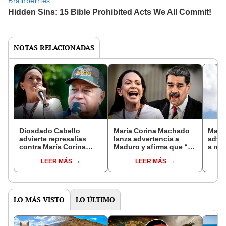
NOTAS RELACIONADAS
Diosdado Cabello
María Corina Machado
Marí
advierte represalias
lanza advertencia a
advie
contra María Corina
Maduro y afirma que “se
a no 
Machado por apoyo a
va cerrando el cerco al
régim
LEER MÁS
LEER MÁS
presión de EE. UU.
cártel narcoterrorista”
tiem
contra Maduro
LO MÁS VISTO
LO ÚLTIMO