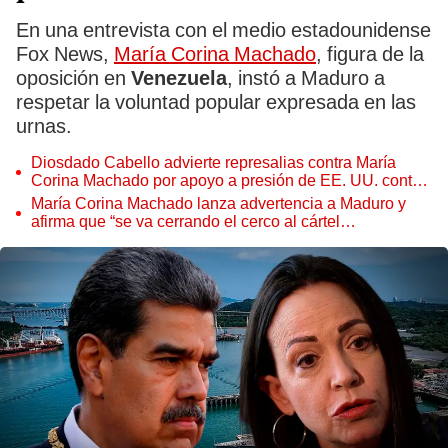
En una entrevista con el medio estadounidense
Fox News,
María Corina Machado
, figura de la
oposición en
Venezuela
, instó a Maduro a
respetar la voluntad popular expresada en las
urnas.
Diosdado Cabello advierte represalias contra María
Corina Machado por apoyo a presión de EE. UU. contra
Maduro
María Corina Machado lanza advertencia a Maduro y
afirma que “se va cerrando el cerco al cártel
narcoterrorista”