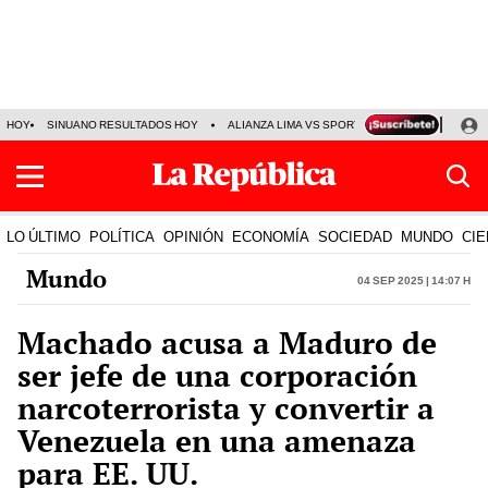
HOY
SINUANO RESULTADOS HOY
ALIANZA LIMA VS SPORT BOYS
JORGE MES
LO ÚLTIMO
POLÍTICA
OPINIÓN
ECONOMÍA
SOCIEDAD
MUNDO
CIE
Mundo
04 Sep 2025 | 14:07 h
Machado acusa a Maduro de
ser jefe de una corporación
narcoterrorista y convertir a
Venezuela en una amenaza
para EE. UU.