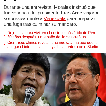
Durante una entrevista, Morales insinuó que
funcionarios del presidente
Luis Arce
viajaron
sorpresivamente a
Venezuela
para preparar
una fuga tras culminar su mandato.
Dejó Lima para vivir en el desierto más árido de Perú:
30 años después, un rebaño de llamas creó un
sorprendente ecosistema
Científicos chinos revelan una nueva arma que podría
apagar el internet satelital y afectar redes como Starlink
de Elon Musk