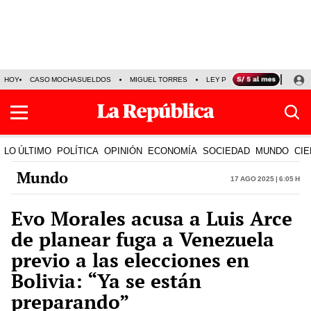
HOY
CASO MOCHASUELDOS
MIGUEL TORRES
LEY PULPÍN
PRECIO DEL
LO ÚLTIMO
POLÍTICA
OPINIÓN
ECONOMÍA
SOCIEDAD
MUNDO
CIE
Mundo
17 Ago 2025 | 6:05 h
Evo Morales acusa a Luis Arce
de planear fuga a Venezuela
previo a las elecciones en
Bolivia: “Ya se están
preparando”