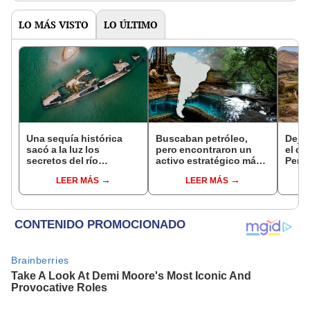
LO MÁS VISTO
LO ÚLTIMO
Una sequía histórica
Buscaban petróleo,
Dejó 
sacó a la luz los
pero encontraron un
el de
secretos del río
activo estratégico más
Perú:
Danubio: barcos de la
valioso: el enorme
un re
LEER MÁS
LEER MÁS
Segunda Guerra
acuífero descubierto
creó
Mundial, fósiles de
por casualidad que
ecos
mamut y más
comparten cuatro
países de América
Latina