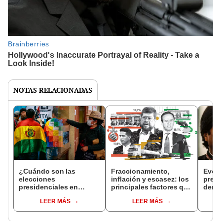
NOTAS RELACIONADAS
¿Cuándo son las
Fraccionamiento,
Evo M
elecciones
inflación y escasez: los
presi
presidenciales en
principales factores que
derec
Bolivia 2025? fecha
complican unas
su in
LEER MÁS
LEER MÁS
oficial según TSE
elecciones en Bolivia
elec
sin Evo Morales