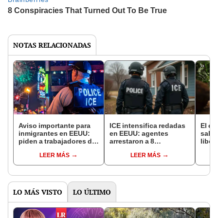
NOTAS RELACIONADAS
Aviso importante para
ICE intensifica redadas
El e
inmigrantes en EEUU:
en EEUU: agentes
salió
piden a trabajadores de
arrestaron a 8
liber
este restaurante
inmigrantes durante
ahora
LEER MÁS
LEER MÁS
regresar a su casa para
operativo en puestos de
bosq
prevenir una redada de
trabajo de esta ciudad
la Pa
ICE
LO MÁS VISTO
LO ÚLTIMO