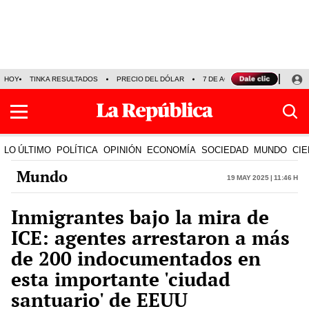
HOY
TINKA RESULTADOS
PRECIO DEL DÓLAR
7 DE AGOSTO
OLLANTA H
LO ÚLTIMO
POLÍTICA
OPINIÓN
ECONOMÍA
SOCIEDAD
MUNDO
CIE
Mundo
19 May 2025 | 11:46 h
Inmigrantes bajo la mira de
ICE: agentes arrestaron a más
de 200 indocumentados en
esta importante 'ciudad
santuario' de EEUU