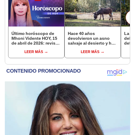
Último horóscopo de
Hace 40 años
La RA
Mhoni Vidente HOY, 15
devolvieron un asno
del a
de abril de 2026: revisa
salvaje al desierto y hoy
defin
las predicciones de tu
está ayudando a
que r
LEER MÁS
LEER MÁS
signo y entérate si te
reforestar el ecosistema
espera un día
de forma natural
afortunado