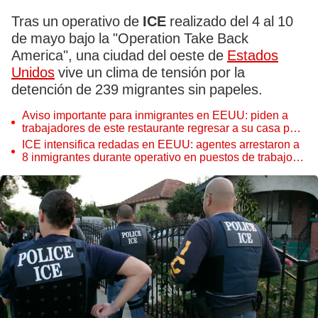
Tras un operativo de
ICE
realizado del 4 al 10
de mayo bajo la "Operation Take Back
America", una ciudad del oeste de
Estados
Unidos
vive un clima de tensión por la
detención de 239 migrantes sin papeles.
Aviso importante para inmigrantes en EEUU: piden a
trabajadores de este restaurante regresar a su casa para
prevenir una redada de ICE
ICE intensifica redadas en EEUU: agentes arrestaron a
8 inmigrantes durante operativo en puestos de trabajo
de esta ciudad