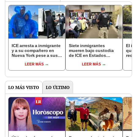
ICE arresta a inmigrante
Siete inmigrantes
El in
y a su compañero en
mueren bajo custodia
que l
Nueva York pese a sus
de ICE en Estados
recur
papeles en regla:
Unidos: esta es la lista
la na
LEER MÁS
LEER MÁS
"Salimos a trabajar y
oficial de fallecidos
reint
nos pillaron sin más"
asno 
convi
en un
vida
LO MÁS VISTO
LO ÚLTIMO