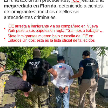
En una acción sin precedentes,
ICE
realiza una
megaredada en Florida
, deteniendo a cientos
de inmigrantes, muchos de ellos sin
antecedentes criminales.
ICE arresta a inmigrante y a su compañero en Nueva
York pese a sus papeles en regla: "Salimos a trabajar y
nos pillaron sin más"
Siete inmigrantes mueren bajo custodia de ICE en
Estados Unidos: esta es la lista oficial de fallecidos