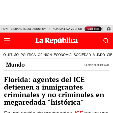
HOY
SINUANO RESULTADOS HOY
ALIANZA LIMA VS SPORT BOYS
JORGE MES
LO ÚLTIMO
POLÍTICA
OPINIÓN
ECONOMÍA
SOCIEDAD
MUNDO
CIE
Mundo
14 May 2025 | 9:04 h
Florida: agentes del ICE
detienen a inmigrantes
criminales y no criminales en
megaredada "histórica"