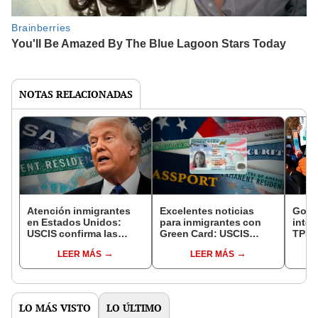
NOTAS RELACIONADAS
Atención inmigrantes
Excelentes noticias
Gobi
en Estados Unidos:
para inmigrantes con
inten
USCIS confirma las
Green Card: USCIS
TPS d
razones por las que
anuncia que residentes
estos
LEER MÁS
LEER MÁS
pueden perder la Green
permanentes pueden
su fe
Card en 2025
acceder a estos
programas sociales
LO MÁS VISTO
LO ÚLTIMO