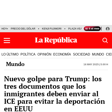
HOY
PRECIO DEL DÓLAR
KENJI FUJIMORI
PLAZA VEA
FERIADOS
KE
LO ÚLTIMO
POLÍTICA
OPINIÓN
ECONOMÍA
SOCIEDAD
MUNDO
CIE
Mundo
16 May 2025 | 5:00 h
Nuevo golpe para Trump: los
tres documentos que los
inmigrantes deben enviar al
ICE para evitar la deportación
en EEUU