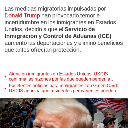
Las medidas migratorias impulsadas por
Donald Trump
han provocado temor e
incertidumbre en los inmigrantes en Estados
Unidos, debido a que el
Servicio de
Inmigración y Control de Aduanas (ICE)
aumentó las deportaciones y eliminó beneficios
que antes ofrecían protección.
Atención inmigrantes en Estados Unidos: USCIS
confirma las razones por las que pueden perder la
Green Card en 2025
Excelentes noticias para inmigrantes con Green Card:
USCIS anuncia que residentes permanentes pueden
acceder a estos programas sociales