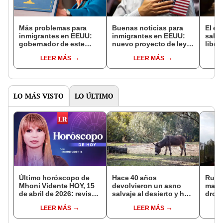
Más problemas para
Buenas noticias para
El e
inmigrantes en EEUU:
inmigrantes en EEUU:
salió
gobernador de este
nuevo proyecto de ley
liber
estado firma 2 nuevas
abriría un camino hacia
ahora
LEER MÁS
LEER MÁS
leyes contra la
la ciudadanía americana
bosq
inmigración ilegal
para trabajadores de
la Pa
este sector
LO MÁS VISTO
LO ÚLTIMO
Último horóscopo de
Hace 40 años
Rusia
Mhoni Vidente HOY, 15
devolvieron un asno
masiv
de abril de 2026: revisa
salvaje al desierto y hoy
drone
las predicciones de tu
está ayudando a
meno
LEER MÁS
LEER MÁS
signo y entérate si te
reforestar el ecosistema
más d
espera un día
de forma natural