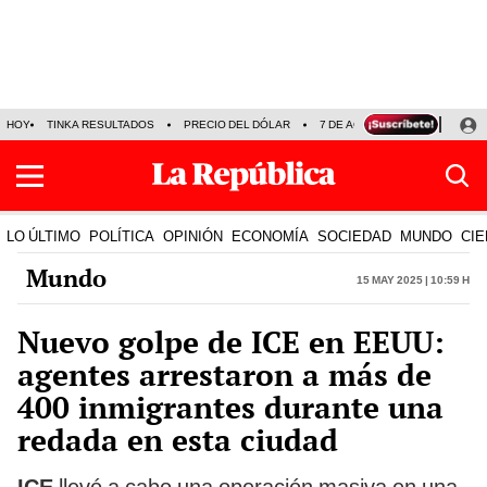
HOY
TINKA RESULTADOS
PRECIO DEL DÓLAR
7 DE AGOSTO
OLLANTA H
LO ÚLTIMO
POLÍTICA
OPINIÓN
ECONOMÍA
SOCIEDAD
MUNDO
CIE
Mundo
15 May 2025 | 10:59 h
Nuevo golpe de ICE en EEUU:
agentes arrestaron a más de
400 inmigrantes durante una
redada en esta ciudad