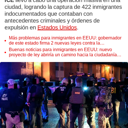
ICE
llevó a cabo una operación masiva en una
ciudad, logrando la captura de 422 inmigrantes
indocumentados que contaban con
antecedentes criminales y órdenes de
expulsión en
Estados Unidos
.
Más problemas para inmigrantes en EEUU: gobernador
de este estado firma 2 nuevas leyes contra la
inmigración ilegal
Buenas noticias para inmigrantes en EEUU: nuevo
proyecto de ley abriría un camino hacia la ciudadanía
americana para trabajadores de este sector