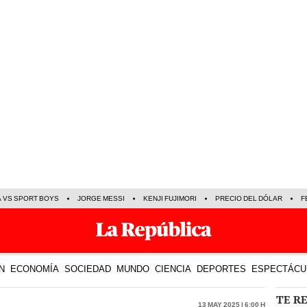
A VS SPORT BOYS
JORGE MESSI
KENJI FUJIMORI
PRECIO DEL DÓLAR
F
N
ECONOMÍA
SOCIEDAD
MUNDO
CIENCIA
DEPORTES
ESPECTÁCU
TE R
13 May 2025 | 6:00 h