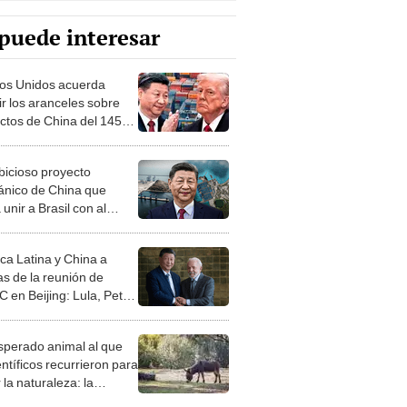
puede interesar
os Unidos acuerda
ir los aranceles sobre
ctos de China del 145%
% por 90 días
bicioso proyecto
ánico de China que
unir a Brasil con al
uerto de Chancay para
30
ca Latina y China a
as de la reunión de
 en Beijing: Lula, Petro
c lideran delegación
esperado animal al que
entíficos recurrieron para
 la naturaleza: la
roducción de un asno
e está convirtiendo el