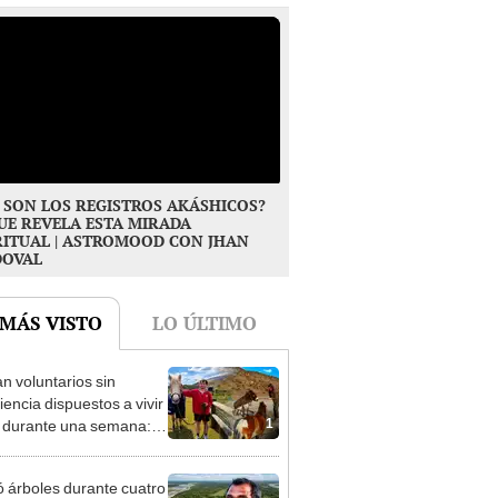
 SON LOS REGISTROS AKÁSHICOS?
UE REVELA ESTA MIRADA
RITUAL | ASTROMOOD CON JHAN
DOVAL
 MÁS VISTO
LO ÚLTIMO
n voluntarios sin
iencia dispuestos a vivir
1
s durante una semana:
cuidar caballos, burros y
 animales rescatados en
ó árboles durante cuatro
fugio por 2 horas
as y convirtió una isla