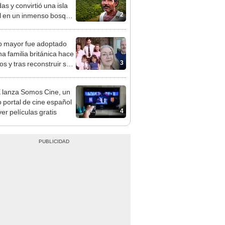
2
il en un inmenso bosque:
upera casi seis veces al
e de las Leyendas.
o mayor fue adoptado
na familia británica hace
3
os y tras reconstruir sus
s mediante ADN ocurre
esperado: “Fue como
lanza Somos Cine, un
trar una aguja en un
 portal de cine español
”
4
er películas gratis