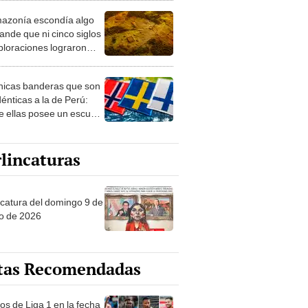
azonía escondía algo
rto en un paisaje con
ande que ni cinco siglos
ida
ploraciones lograron
rarlo: el hallazgo
a cambiar todo lo que se
nicas banderas que son
 sobre su pasado
dénticas a la de Perú:
e ellas posee un escudo
imilar
lincaturas
ncatura del domingo 9 de
o de 2026
tas Recomendadas
os de Liga 1 en la fecha
 Torneo Clausura 2026: