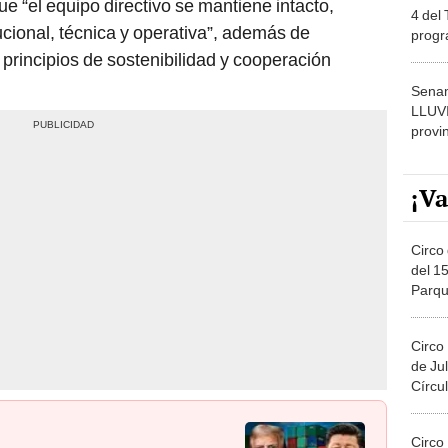
tucional, técnica y operativa”, además de
progr
dónde
principios de sostenibilidad y cooperación
Senam
LLUV
provi
¡Va
Circo 
del 15
Parqu
Migue
Circo
de Jul
Círcul
Circo
 negociaciones y aseguran
Del 2