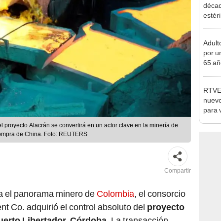
estér
hoy s
Parqu
Adult
por u
65 añ
raíce
lo in
RTVE 
encon
nuevo
pajar
para v
 proyecto Alacrán se convertirá en un actor clave en la minería de
 compra de China. Foto: REUTERS
Compartir
a el panorama minero de
Colombia
, el consorcio
 Co. adquirió el control absoluto del
proyecto
erto Libertador, Córdoba
. La transacción