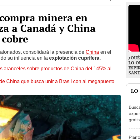
 compra minera en
za a Canadá y China
 cobre
alonados, consolidará la presencia de
China
en el
¿QUÉ
do su influencia en la
explotación cuprífera.
LO Q
ESPI
os aranceles sobre productos de China del 145% al
SAN
de China que busca unir a Brasil con al megapuerto
LO
Busca
exper
grati
para 
otros
Plant
un re
décad