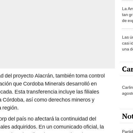
La Am
desie
tan gr
más v
de ex
encont
podrí
Las ú
sabía
casi i
una d
muy s
Car
ad del proyecto Alacrán, también toma control
ración que Cordoba Minerals desarrolló en
Carli
da. Esta transferencia incluye las filiales
agost
a Córdoba, así como derechos mineros y
a región.
No
rp del país no afectará la continuidad del
ales adquiridos. En un comunicado oficial, la
Partid
 “el equipo directivo se mantiene intacto,
4 del