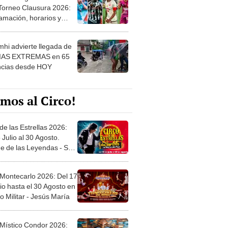
amación, horarios y
 ver
hi advierte llegada de
IAS EXTREMAS en 65
ncias desde HOY
mos al Circo!
de las Estrellas 2026:
 Julio al 30 Agosto.
e de las Leyendas - San
l
 Montecarlo 2026: Del 17
io hasta el 30 Agosto en
o Militar - Jesús María
 Místico Condor 2026:
5 de Junio. Explanada