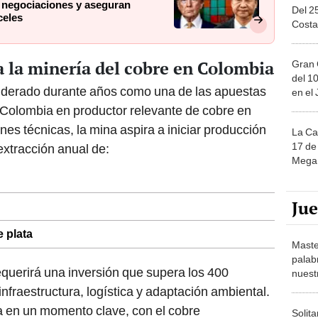
celes
Costa
 la minería del cobre en Colombia
Gran 
del 10
siderado durante años como una de las apuestas
en el
 Colombia en productor relevante de cobre en
es técnicas, la mina aspira a iniciar producción
La Ca
17 de 
xtracción anual de:
Mega 
Ju
 plata
Maste
palab
equerirá una inversión que supera los 400
nuest
infraestructura, logística y adaptación ambiental.
ga en un momento clave, con el cobre
Solita
de ca
estratégico global ante el auge de tecnologías