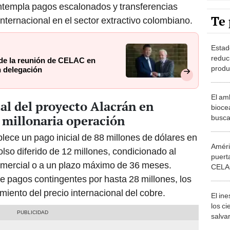
Te 
 internacional en el sector extractivo colombiano.
Estad
reduc
 de la reunión de CELAC en
produ
an delegación
al 30
El am
al del proyecto Alacrán en
bioce
a millonaria operación
busca 
megap
ece un pago inicial de 88 millones de dólares en
el 20
Améri
lso diferido de 12 millones, condicionado al
puert
comercial o a un plazo máximo de 36 meses.
CELAC
y Bori
 pagos contingentes por hasta 28 millones, los
ento del precio internacional del cobre.
El in
los ci
salvar
reint
salvaj