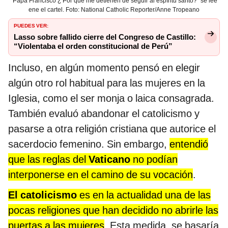
"Papa Francisco ¿ Por que me detienen de seguir al espíritu santo?" se lee
ene el cartel. Foto: National Catholic Reporter/Anne Tropeano
PUEDES VER:
Lasso sobre fallido cierre del Congreso de Castillo:
“Violentaba el orden constitucional de Perú”
Incluso, en algún momento pensó en elegir
algún otro rol habitual para las mujeres en la
Iglesia, como el ser monja o laica consagrada.
También evaluó abandonar el catolicismo y
pasarse a otra religión cristiana que autorice el
sacerdocio femenino. Sin embargo,
entendió
que las reglas del
Vaticano
no podían
interponerse en el camino de su vocación
.
El catolicismo
es en la actualidad una de las
pocas religiones que han decidido no abrirle las
puertas a las mujeres
. Esta medida, se basaría