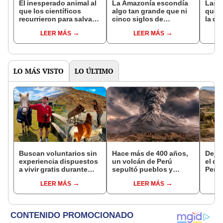
El inesperado animal al
La Amazonía escondía
Las 
que los científicos
algo tan grande que ni
que s
recurrieron para salvar
cinco siglos de
la de
la naturaleza: la
exploraciones lograron
pose
LEER MÁS
LEER MÁS
reintroducción de un
encontrarlo: el hallazgo
simil
asno salvaje está
podría cambiar todo lo
convirtiendo el desierto
que se sabía sobre su
en un paisaje con más
pasado
vida
LO MÁS VISTO
LO ÚLTIMO
Buscan voluntarios sin
Hace más de 400 años,
Dejó 
experiencia dispuestos
un volcán de Perú
el de
a vivir gratis durante
sepultó pueblos y
Perú:
una semana: para
provocó uno de los
su re
LEER MÁS
LEER MÁS
cuidar caballos, burros
veranos más fríos de la
creó
y otros animales
historia: sigue bajo
ecos
rescatados en un
monitoreo
refugio por 2 horas