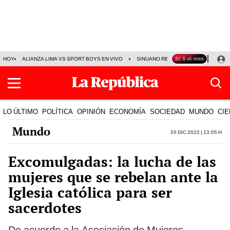
HOY
ALIANZA LIMA VS SPORT BOYS EN VIVO
SINUANO RESULTADOS HOY
JO
LO ÚLTIMO
POLÍTICA
OPINIÓN
ECONOMÍA
SOCIEDAD
MUNDO
CIE
Mundo
20 Dic 2022 | 13:05 h
Excomulgadas: la lucha de las
mujeres que se rebelan ante la
Iglesia católica para ser
sacerdotes