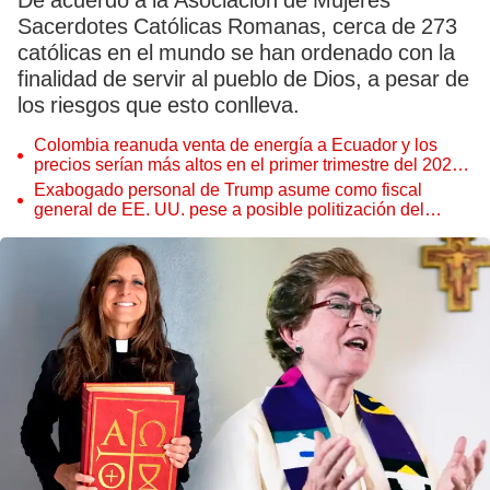
De acuerdo a la Asociación de Mujeres
Sacerdotes Católicas Romanas, cerca de 273
católicas en el mundo se han ordenado con la
finalidad de servir al pueblo de Dios, a pesar de
los riesgos que esto conlleva.
Colombia reanuda venta de energía a Ecuador y los
precios serían más altos en el primer trimestre del 2027,
según Cenace
Exabogado personal de Trump asume como fiscal
general de EE. UU. pese a posible politización del
Departamento de Justicia