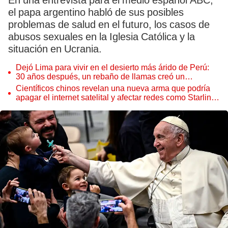
En una entrevista para el medio español ABC,
el papa argentino habló de sus posibles
problemas de salud en el futuro, los casos de
abusos sexuales en la Iglesia Católica y la
situación en Ucrania.
Dejó Lima para vivir en el desierto más árido de Perú:
30 años después, un rebaño de llamas creó un
sorprendente ecosistema
Científicos chinos revelan una nueva arma que podría
apagar el internet satelital y afectar redes como Starlink
de Elon Musk