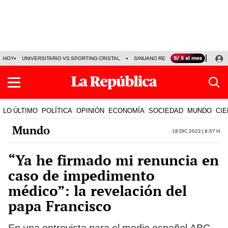
HOY
UNIVERSITARIO VS SPORTING CRISTAL
SINUANO RESULTADOS HOY
CA
LO ÚLTIMO
POLÍTICA
OPINIÓN
ECONOMÍA
SOCIEDAD
MUNDO
CIE
Mundo
18 Dic 2022 | 8:57 h
“Ya he firmado mi renuncia en
caso de impedimento
médico”: la revelación del
papa Francisco