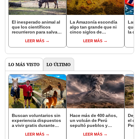
El inesperado animal al
La Amazonía escondía
Las 
que los científicos
algo tan grande que ni
que s
recurrieron para salvar
cinco siglos de
la de
la naturaleza: la
exploraciones lograron
pose
LEER MÁS
LEER MÁS
reintroducción de un
encontrarlo: el hallazgo
simil
asno salvaje está
podría cambiar todo lo
convirtiendo el desierto
que se sabía sobre su
en un paisaje con más
pasado
vida
LO MÁS VISTO
LO ÚLTIMO
Buscan voluntarios sin
Hace más de 400 años,
Dejó 
experiencia dispuestos
un volcán de Perú
el de
a vivir gratis durante
sepultó pueblos y
Perú:
una semana: para
provocó uno de los
un re
LEER MÁS
LEER MÁS
cuidar caballos, burros
veranos más fríos de la
creó