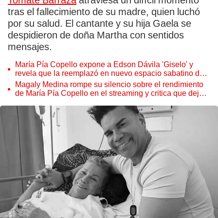
Tomate Barraza
atraviesa un difícil momento
tras el fallecimiento de su madre, quien luchó
por su salud. El cantante y su hija Gaela se
despidieron de doña Martha con sentidos
mensajes.
María Pía Copello expone a Edson Dávila 'Giselo' y
revela que la reemplazó en nuevo espacio sabatino de
América TV: "Por eso, firmen sus contratos"
Magaly Medina rompe su silencio sobre el rendimiento
de María Pía Copello en el streaming y critica que dejara
la televisión: "Mal aconsejada"