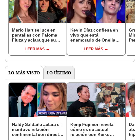
Mario Hart se luce en
Kevin Díaz confiesa en
Grave
pantallas con Paloma
vivo que está
Miss
Fiuza y aclara que su
enamorado de Onelia
Perú:
matrimonio con Korina
Molina tras viaje a
Santo
LEER MÁS
LEER MÁS
Rivadeneira fue
Colombia, pero ella le
Denma
anulado: "Hace mucho
responde: "Hasta que
acusa
tiempo"
no tenga anillo, estoy
físic
soltera"
LO MÁS VISTO
LO ÚLTIMO
Naldy Saldaña aclara si
Kenji Fujimori revela
Dari
mantuvo relación
cómo es su actual
aband
sentimental con director
relación con Keiko
hija 
de La Bella Luz tras
Fujimori tras su
y así