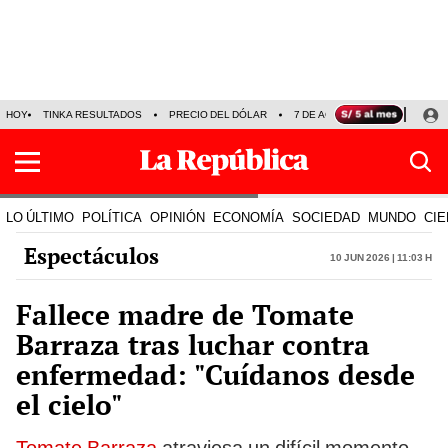
HOY
TINKA RESULTADOS
PRECIO DEL DÓLAR
7 DE AGOSTO
OLLANTA H
LO ÚLTIMO
POLÍTICA
OPINIÓN
ECONOMÍA
SOCIEDAD
MUNDO
CIE
Espectáculos
10 Jun 2026 | 11:03 h
Fallece madre de Tomate
Barraza tras luchar contra
enfermedad: "Cuídanos desde
el cielo"