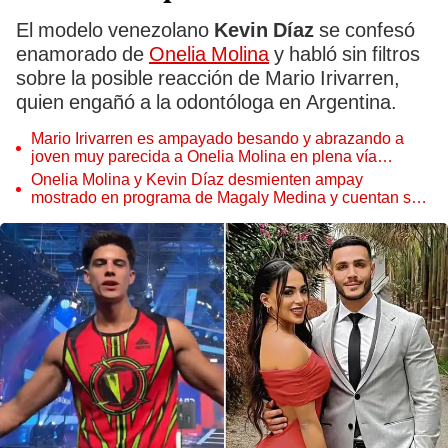
El modelo venezolano
Kevin Díaz
se confesó
enamorado de
Onelia Molina
y habló sin filtros
sobre la posible reacción de Mario Irivarren,
quien engañó a la odontóloga en Argentina.
Mario Irivarren es ampayado besando y abrazando a
joven muy parecida a Onelia Molina en plena vía
pública
Onelia Molina y Kevin Díaz desmienten ampay
mostrado en programa de Magaly Medina y cuentan su
verdad: "Van a tener que aclarar"