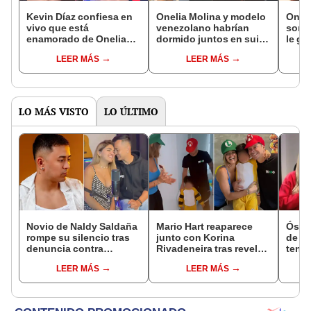
Kevin Díaz confiesa en
Onelia Molina y modelo
Oneli
vivo que está
venezolano habrían
sorpr
enamorado de Onelia
dormido juntos en suite
le gu
Molina tras viaje a
presidencial de más de
Kevin
LEER MÁS
LEER MÁS
Colombia, pero ella le
S/2,000 la noche:
lindo
responde: "Hasta que
Magaly Medina muestra
dent
no tenga anillo, estoy
pruebas
soltera"
LO MÁS VISTO
LO ÚLTIMO
Novio de Naldy Saldaña
Mario Hart reaparece
Óscar
rompe su silencio tras
junto con Korina
de La
denuncia contra
Rivadeneira tras revelar
tenta
exdirector de La Bella
el difícil momento de su
Naldy
LEER MÁS
LEER MÁS
Luz: "Tiene todo mi
separación: "Que
denu
apoyo"
siempre seas feliz"
tocam
haber