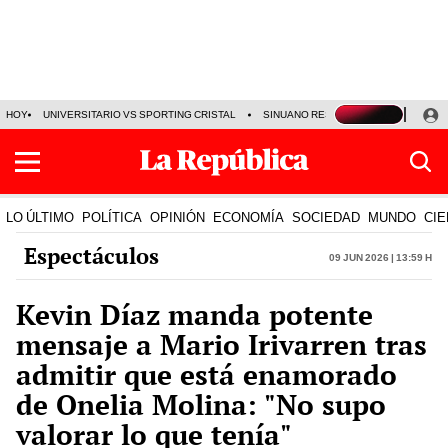
HOY
UNIVERSITARIO VS SPORTING CRISTAL
SINUANO RESULTADOS HOY
CA
LO ÚLTIMO
POLÍTICA
OPINIÓN
ECONOMÍA
SOCIEDAD
MUNDO
CIE
Espectáculos
09 Jun 2026 | 13:59 h
Kevin Díaz manda potente
mensaje a Mario Irivarren tras
admitir que está enamorado
de Onelia Molina: "No supo
valorar lo que tenía"