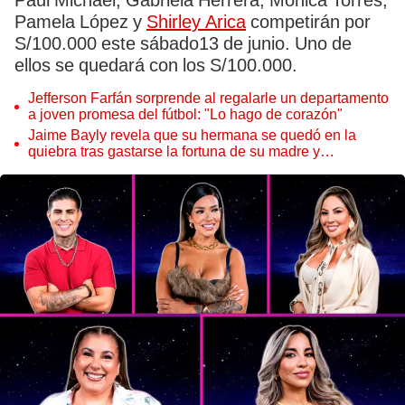
Paul Michael, Gabriela Herrera, Mónica Torres,
Pamela López y
Shirley Arica
competirán por
S/100.000 este sábado13 de junio. Uno de
ellos se quedará con los S/100.000.
Jefferson Farfán sorprende al regalarle un departamento
a joven promesa del fútbol: "Lo hago de corazón"
Jaime Bayly revela que su hermana se quedó en la
quiebra tras gastarse la fortuna de su madre y
denunciarla: "Pedía más"