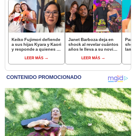
Keiko Fujimori defiende
Janet Barboza deja en
Pame
a sus hijas Kyara y Kaori
shock al revelar cuántos
shock
y responde a quienes la
años le lleva a su novio
lame
llaman ‘suegra’ en vivo:
empresario: “Estoy en la
que 
LEER MÁS
LEER MÁS
“No pueden decirme”
plenitud”
de La
el día