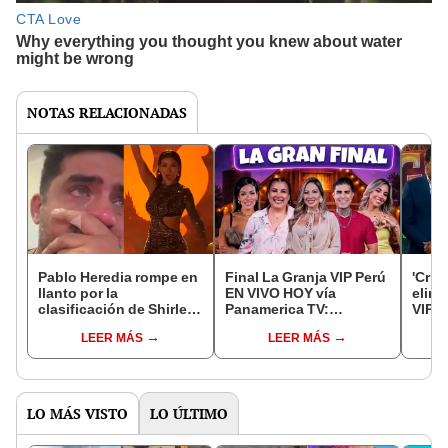
NOTAS RELACIONADAS
Pablo Heredia rompe en
Final La Granja VIP Perú
'Cri C
llanto por la
EN VIVO HOY vía
elimi
clasificación de Shirley
Panamerica TV:
VIP':
Arica a la final de ‘La
votaciones,
Farfá
LEER MÁS
LEER MÁS
granja VIP Perú’ tras
participantes, horario y
tras 
fallido romance: “Lo
cómo ver el reality de
públ
logramos”
convivencia del Canal 5
en Perú
LO MÁS VISTO
LO ÚLTIMO