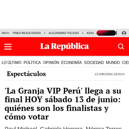
HOY
TINKA RESULTADOS
ALEJANDRO TOLEDO
KENJI FUJIMORI
PRECIO
LO ÚLTIMO
POLÍTICA
OPINIÓN
ECONOMÍA
SOCIEDAD
MUNDO
CIE
Espectáculos
13 Jun 2026 | 18:03 h
'La Granja VIP Perú' llega a su
final HOY sábado 13 de junio:
quiénes son los finalistas y
cómo votar