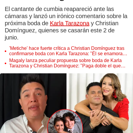
El cantante de cumbia reapareció ante las
cámaras y lanzó un irónico comentario sobre la
próxima boda de
Karla Tarazona
y Christian
Domínguez, quienes se casarán este 2 de
junio.
'Metiche' hace fuerte crítica a Christian Domínguez tras
confirmarse boda con Karla Tarazona: "Él se enamora
de una y de otra"
Magaly lanza peculiar propuesta sobre boda de Karla
Tarazona y Christian Domínguez: "Paga doble el que
dice que no va a durar"