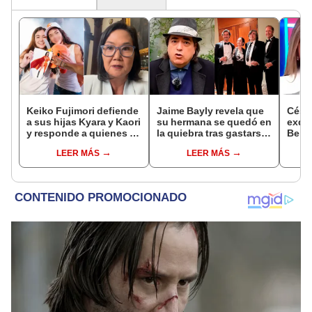
Keiko Fujimori defiende
Jaime Bayly revela que
Césa
a sus hijas Kyara y Kaori
su hermana se quedó en
exdir
y responde a quienes la
la quiebra tras gastarse
Bella
llaman ‘suegra’ en vivo:
la fortuna de su madre y
denu
LEER MÁS
LEER MÁS
“No pueden decirme”
denunciarla: "Pedía
Sald
más"
pedid
la pr
inoc