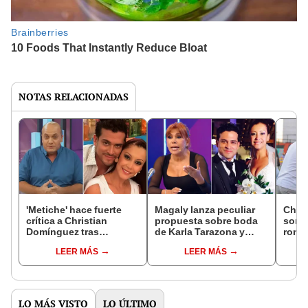
NOTAS RELACIONADAS
'Metiche' hace fuerte
Magaly lanza peculiar
Chri
crítica a Christian
propuesta sobre boda
sorp
Domínguez tras
de Karla Tarazona y
román
confirmarse boda con
Christian Domínguez:
Karla
LEER MÁS
LEER MÁS
Karla Tarazona: "Él se
"Paga doble el que dice
rumo
enamora de una y de
que no va a durar"
"Así 
otra"
vida"
LO MÁS VISTO
LO ÚLTIMO