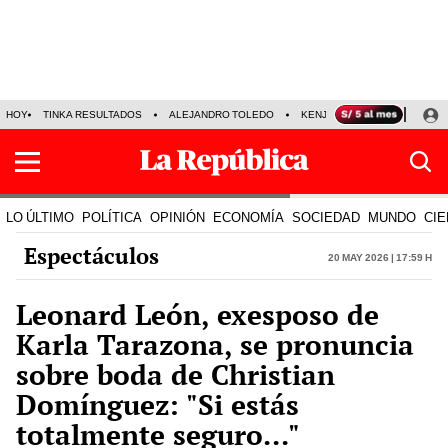
HOY
TINKA RESULTADOS
ALEJANDRO TOLEDO
KENJI FUJIMORI
PRECIO
LO ÚLTIMO
POLÍTICA
OPINIÓN
ECONOMÍA
SOCIEDAD
MUNDO
CIE
Espectáculos
20 May 2026 | 17:59 h
Leonard León, exesposo de
Karla Tarazona, se pronuncia
sobre boda de Christian
Domínguez: "Si estás
totalmente seguro..."