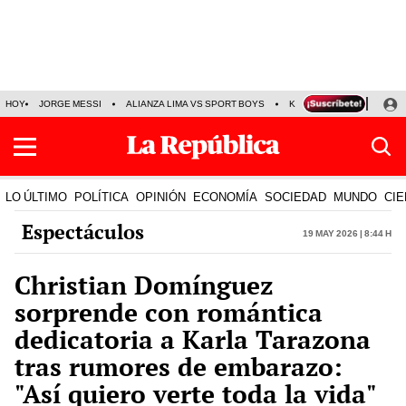
HOY
JORGE MESSI
ALIANZA LIMA VS SPORT BOYS
KENJI FUJIMORI
PRE
LO ÚLTIMO
POLÍTICA
OPINIÓN
ECONOMÍA
SOCIEDAD
MUNDO
CIE
Espectáculos
19 May 2026 | 8:44 h
Christian Domínguez
sorprende con romántica
dedicatoria a Karla Tarazona
tras rumores de embarazo:
"Así quiero verte toda la vida"