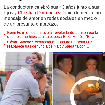
La conductora celebró sus 43 años junto a sus
hijos y
Christian Domínguez
, quien le dedicó un
mensaje de amor en redes sociales en medio
de un presunto embarazo.
Kenji Fujimori conmueve al revelar la dura razón por la
que no tiene hijos con su esposa Erika Muñóz: "El
proceso judicial"
César Sánchez, exdirector musical de La Bella Luz,
reaparece tras denuncia de Naldy Saldaña con
polémico pedido