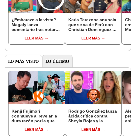
¿Embarazo a la vista?
Karla Tarazona anuncia
Chri
Magaly lanza
que se va de Perú con
envía
comentario tras notar
Christian Domínguez en
Melan
cambio en la figura de
medio de conflicto legal
acusá
LEER MÁS
LEER MÁS
Karla Tarazona: "Sería
con Melanie Martínez y
despr
irresponsable"
Pamela Franco: "Me
imag
largo del país"
ridíc
LO MÁS VISTO
LO ÚLTIMO
Kenji Fujimori
Rodrigo González lanza
Aless
conmueve al revelar la
ácida crítica contra
pres
dura razón por la que no
Sheyla Rojas y la
anill
tiene hijos con su
cuestiona por su
expon
LEER MÁS
LEER MÁS
esposa Erika Muñóz: "El
relación con su hijo: "Te
supue
proceso judicial"
has dedicado a buscar
joven