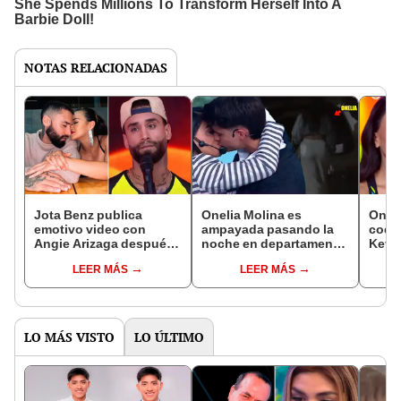
NOTAS RELACIONADAS
Jota Benz publica
Onelia Molina es
Oneli
emotivo video con
ampayada pasando la
coqu
Angie Arizaga después
noche en departamento
Kevin
de ser eliminado de
de Kevin Díaz antes de
apas
LEER MÁS
LEER MÁS
'Esto es guerra' tras
su beso en 'Esto es
'Esto
comentario de Jazmín
guerra'
bien 
Pinedo: "La vida
empieza"
LO MÁS VISTO
LO ÚLTIMO