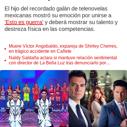
El hijo del recordado galán de telenovelas
mexicanas mostró su emoción por unirse a
'Esto es guerra'
y deberá mostrar su talento y
destreza física en las competencias.
Muere Víctor Angobaldo, expareja de Shirley Cherres,
en trágico accidente en Cañete
Naldy Saldaña aclara si mantuvo relación sentimental
con director de La Bella Luz tras denunciarlo por
tocamientos: “Me parece muy bajo”