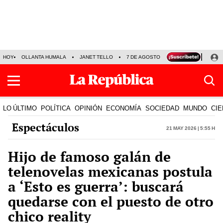
HOY
OLLANTA HUMALA
JANET TELLO
7 DE AGOSTO
TINKA RESULTADOS
LO ÚLTIMO
POLÍTICA
OPINIÓN
ECONOMÍA
SOCIEDAD
MUNDO
CIE
Espectáculos
21 May 2026 | 5:55 h
Hijo de famoso galán de
telenovelas mexicanas postula
a ‘Esto es guerra’: buscará
quedarse con el puesto de otro
chico reality