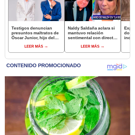
Testigos denuncian
Naldy Saldaña aclara si
Expo
presuntos maltratos de
mantuvo relación
dond
Óscar Junior, hijo del
sentimental con director
inco
dueño de La Bella Luz:
de La Bella Luz tras
exdir
LEER MÁS
LEER MÁS
"Humilla a los demás"
denunciarlo por
Luz: 
tocamientos: “Me
mano
parece muy bajo”
cons