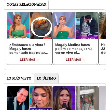
NOTAS RELACIONADAS
¿Embarazo a la vista?
Magaly Medina lanza
Heyd
Magaly lanza
polémico mensaje tras
22 añ
comentario tras notar
ver en vivo el
defie
cambio en la figura de
apasionado beso entre
ante 
LEER MÁS
LEER MÁS
Karla Tarazona: "Sería
Onelia Molina y Kevin
padr
irresponsable"
Díaz en ‘EEG’: “Ellos no
prop
coordinan ni sus vidas”
LO MÁS VISTO
LO ÚLTIMO