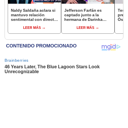
Naldy Saldaña aclara si
Jefferson Farfán es
Test
mantuvo relación
captado junto a la
presu
sentimental con director
hermana de Darinka
Óscar
de La Bella Luz tras
Ramírez mientras Xiomy
dueño
LEER MÁS
LEER MÁS
denunciarlo por
Kanashiro trabajaba: “Él
"Humi
tocamientos: “Me
tiene sus…”
parece muy bajo”