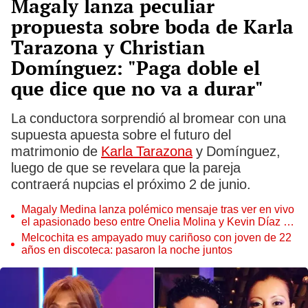
Magaly lanza peculiar
propuesta sobre boda de Karla
Tarazona y Christian
Domínguez: "Paga doble el
que dice que no va a durar"
La conductora sorprendió al bromear con una
supuesta apuesta sobre el futuro del
matrimonio de
Karla Tarazona
y Domínguez,
luego de que se revelara que la pareja
contraerá nupcias el próximo 2 de junio.
Magaly Medina lanza polémico mensaje tras ver en vivo
el apasionado beso entre Onelia Molina y Kevin Díaz en
‘EEG’: “Ellos no coordinan ni sus vidas”
Melcochita es ampayado muy cariñoso con joven de 22
años en discoteca: pasaron la noche juntos