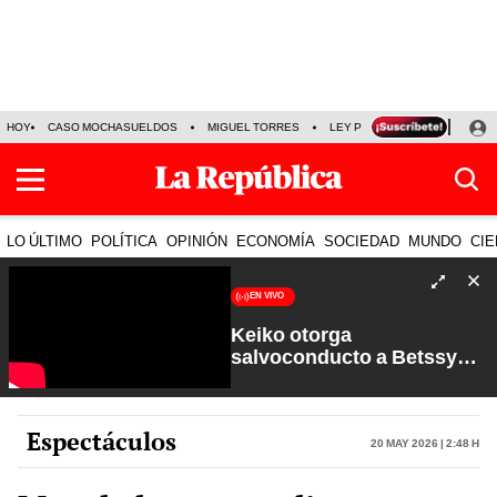
HOY
CASO MOCHASUELDOS
MIGUEL TORRES
LEY PULPÍN
PRECIO DEL
LO ÚLTIMO
POLÍTICA
OPINIÓN
ECONOMÍA
SOCIEDAD
MUNDO
CIE
EN VIVO
Keiko otorga
salvoconducto a Betssy
Chávez y renuevan
Petroperú | Sin Guion con
Rosa María Palacios
Espectáculos
20 May 2026 | 2:48 h