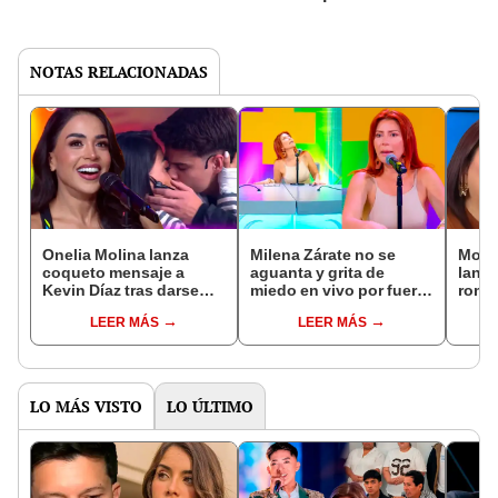
NOTAS RELACIONADAS
Onelia Molina lanza
Milena Zárate no se
Mons
coqueto mensaje a
aguanta y grita de
lanza
Kevin Díaz tras darse
miedo en vivo por fuerte
roma
apasionado beso en
temblor de 6,1: "¡Ay, yo
con j
LEER MÁS
LEER MÁS
'Esto es guerra': "¡Qué
me muero!"
“Su c
bien besa!"
mane
LO MÁS VISTO
LO ÚLTIMO