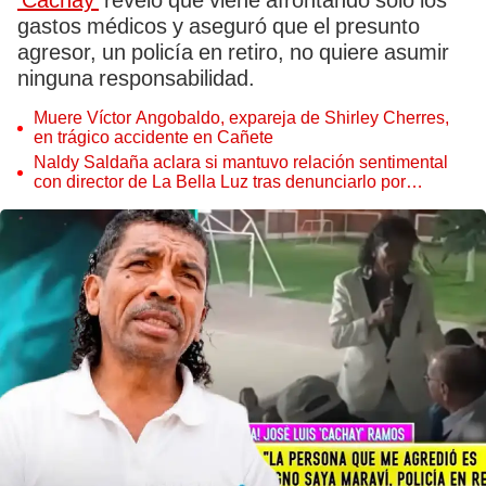
'Cachay'
reveló que viene afrontando solo los
gastos médicos y aseguró que el presunto
agresor, un policía en retiro, no quiere asumir
ninguna responsabilidad.
Muere Víctor Angobaldo, expareja de Shirley Cherres,
en trágico accidente en Cañete
Naldy Saldaña aclara si mantuvo relación sentimental
con director de La Bella Luz tras denunciarlo por
tocamientos: “Me parece muy bajo”