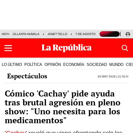
HOY
OLLANTA HUMALA
JANET TELLO
7 DE AGOSTO
TINKA RESULTADOS
LO ÚLTIMO
POLÍTICA
OPINIÓN
ECONOMÍA
SOCIEDAD
MUNDO
CIE
Espectáculos
20 May 2026 | 11:52 h
Cómico 'Cachay' pide ayuda
tras brutal agresión en pleno
show: "Uno necesita para los
medicamentos"