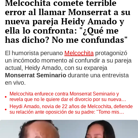
Melcochita comete terrible
error al llamar Monserrat a su
nueva pareja Heidy Amado y
ella lo confronta: "¿Qué me
has dicho? No me confundas"
El humorista peruano
Melcochita
protagonizó
un incómodo momento al confundir a su pareja
actual, Heidy Amado, con su expareja
Monserrat Seminario
durante una entrevista
en vivo.
Melcochita enfurece contra Monserrat Seminario y
revela que no le quiere dar el divorcio por su nueva
relación con joven de 22 años
Heydi Amado, novia de 22 años de Melcochita, defiende
su relación ante oposición de su padre: "Tomo mis
propias decisiones"