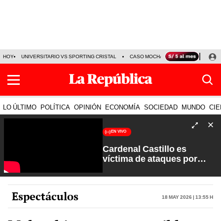
HOY
UNIVERSITARIO VS SPORTING CRISTAL
CASO MOCHASUELDOS
MIGUEL
LO ÚLTIMO
POLÍTICA
OPINIÓN
ECONOMÍA
SOCIEDAD
MUNDO
CIE
EN VIVO
Cardenal Castillo es
víctima de ataques por
sectores extremistas | La
Verdad a Fondo con Pedro
Salinas
Espectáculos
18 May 2026 | 13:55 h