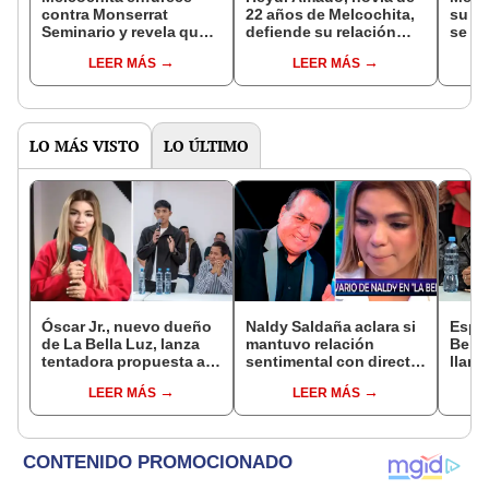
contra Monserrat
22 años de Melcochita,
su no
Seminario y revela que
defiende su relación
se ap
no le quiere dar el
ante oposición de su
que s
LEER MÁS
LEER MÁS
divorcio por su nueva
padre: "Tomo mis
"Ella
relación con joven de 22
propias decisiones"
que 
años
LO MÁS VISTO
LO ÚLTIMO
Óscar Jr., nuevo dueño
Naldy Saldaña aclara si
Espo
de La Bella Luz, lanza
mantuvo relación
Bella
tentadora propuesta a
sentimental con director
llant
Naldy Saldaña tras
de La Bella Luz tras
acoso
LEER MÁS
LEER MÁS
denuncia por
denunciarlo por
Claud
tocamientos: “Va a
tocamientos: “Me
me di
haber otro tipo de ley”
parece muy bajo”