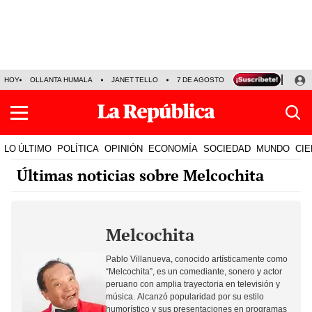
HOY
OLLANTA HUMALA
JANET TELLO
7 DE AGOSTO
TINKA RESULTADOS
LO ÚLTIMO
POLÍTICA
OPINIÓN
ECONOMÍA
SOCIEDAD
MUNDO
CIE
Últimas noticias sobre Melcochita
Melcochita
Pablo Villanueva, conocido artísticamente como
“Melcochita”, es un comediante, sonero y actor
peruano con amplia trayectoria en televisión y
música. Alcanzó popularidad por su estilo
humorístico y sus presentaciones en programas