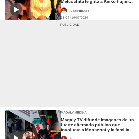
Melcochita le grita a Keiko Fujimori
"siempre estaré contigo" en la
entrega de credenciales
Aldair Illanes
13:04 | 16/07/2026
MAGALY MEDINA
Magaly TV difunde imágenes de un
fuerte altercado público que
involucra a Monserrat y la familia
de Melcochita