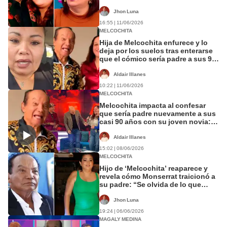
viendo la cara”
Jhon Luna
16:55 | 11/06/2026
MELCOCHITA
Hija de Melcochita enfurece y lo
deja por los suelos tras enterarse
que el cómico sería padre a sus 90
años: "Que se amarre bien los..."
Aldair Illanes
10:22 | 11/06/2026
MELCOCHITA
Melcochita impacta al confesar
que sería padre nuevamente a sus
casi 90 años con su joven novia:
"Tiene un retraso de unos días"
Aldair Illanes
15:02 | 08/06/2026
MELCOCHITA
Hijo de ‘Melcochita’ reaparece y
revela cómo Monserrat traicionó a
su padre: “Se olvida de lo que
hizo”
Jhon Luna
19:24 | 06/06/2026
MAGALY MEDINA