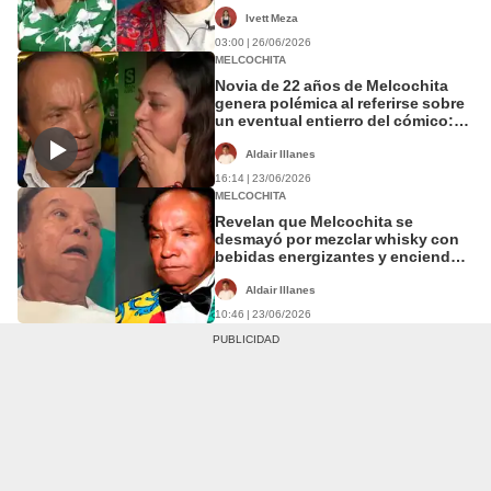
“No sé por qué no las mandan”
Ivett Meza
03:00 | 26/06/2026
MELCOCHITA
Novia de 22 años de Melcochita
genera polémica al referirse sobre
un eventual entierro del cómico:
"Monserrat es la esposa, ella paga
todo"
Aldair Illanes
16:14 | 23/06/2026
MELCOCHITA
Revelan que Melcochita se
desmayó por mezclar whisky con
bebidas energizantes y encienden
las alarmas por su salud
Aldair Illanes
10:46 | 23/06/2026