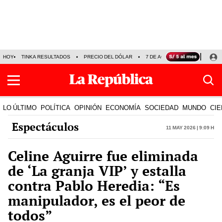
HOY
TINKA RESULTADOS
PRECIO DEL DÓLAR
7 DE AGOSTO
OLLANTA H
LO ÚLTIMO
POLÍTICA
OPINIÓN
ECONOMÍA
SOCIEDAD
MUNDO
CIE
Espectáculos
11 May 2026 | 9:09 h
Celine Aguirre fue eliminada
de ‘La granja VIP’ y estalla
contra Pablo Heredia: “Es
manipulador, es el peor de
todos”