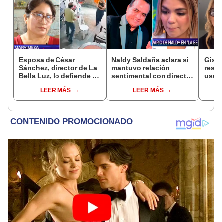
Esposa de César
Naldy Saldaña aclara si
Gisel
Sánchez, director de La
mantuvo relación
resp
Bella Luz, lo defiende y
sentimental con director
usuar
asegura que él confesó
de La Bella Luz tras
en el
LEER MÁS
LEER MÁS
relación clandestina
denunciarlo por
VIP’:
con Naldy Saldaña:
tocamientos: “Me
"Hace dos años"
parece muy bajo”