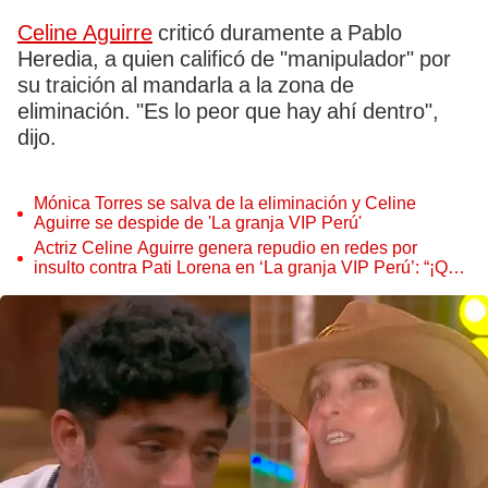
Celine Aguirre
criticó duramente a Pablo
Heredia, a quien calificó de "manipulador" por
su traición al mandarla a la zona de
eliminación. "Es lo peor que hay ahí dentro",
dijo.
Mónica Torres se salva de la eliminación y Celine
Aguirre se despide de 'La granja VIP Perú'
Actriz Celine Aguirre genera repudio en redes por
insulto contra Pati Lorena en ‘La granja VIP Perú’: “¡Qué
grosera!”