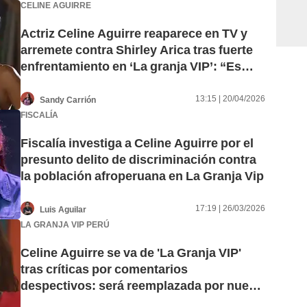
CELINE AGUIRRE
Actriz Celine Aguirre reaparece en TV y
arremete contra Shirley Arica tras fuerte
enfrentamiento en ‘La granja VIP’: “Es
una persona altanera”
13:15 | 20/04/2026
Sandy Carrión
FISCALÍA
Fiscalía investiga a Celine Aguirre por el
presunto delito de discriminación contra
la población afroperuana en La Granja Vip
17:19 | 26/03/2026
Luis Aguilar
LA GRANJA VIP PERÚ
Celine Aguirre se va de 'La Granja VIP'
tras críticas por comentarios
despectivos: será reemplazada por nuevo
participante