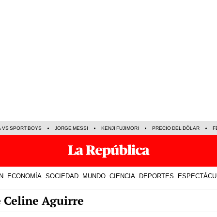
A VS SPORT BOYS
JORGE MESSI
KENJI FUJIMORI
PRECIO DEL DÓLAR
F
N
ECONOMÍA
SOCIEDAD
MUNDO
CIENCIA
DEPORTES
ESPECTÁCU
e Celine Aguirre