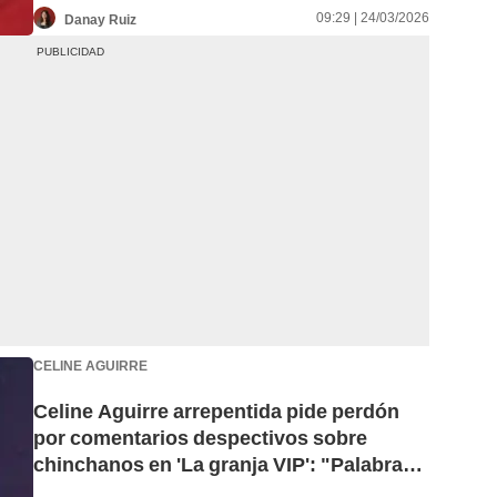
09:29 | 24/03/2026
Danay Ruiz
CELINE AGUIRRE
Celine Aguirre arrepentida pide perdón
por comentarios despectivos sobre
chinchanos en 'La granja VIP': "Palabras
inapropiadas"