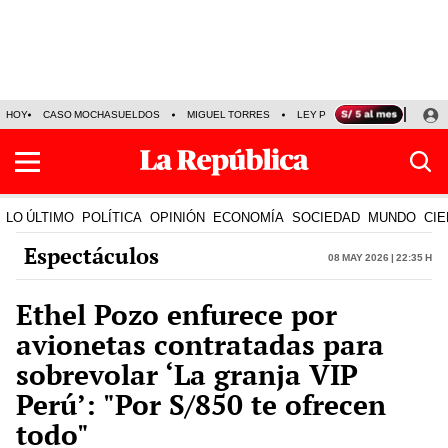
HOY
CASO MOCHASUELDOS
MIGUEL TORRES
LEY PULPÍN
PRECIO DEL
LO ÚLTIMO
POLÍTICA
OPINIÓN
ECONOMÍA
SOCIEDAD
MUNDO
CIE
Espectáculos
08 May 2026 | 22:35 h
Ethel Pozo enfurece por
avionetas contratadas para
sobrevolar ‘La granja VIP
Perú’: "Por S/850 te ofrecen
todo"