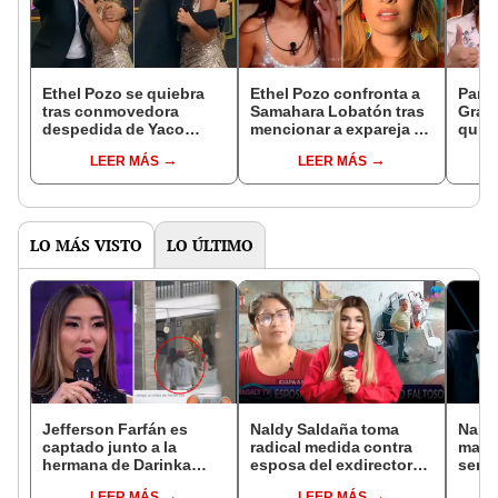
Ethel Pozo se quiebra
Ethel Pozo confronta a
Parti
tras conmovedora
Samahara Lobatón tras
Granj
despedida de Yaco
mencionar a expareja de
quién
Eskenazi en ‘La Granja
Paul Michael, pero la
famos
LEER MÁS
LEER MÁS
VIP Perú’: "Perdóname
influencer se defiende:
Pana
por abandonarte"
"Ella me dio la
autorización"
LO MÁS VISTO
LO ÚLTIMO
Jefferson Farfán es
Naldy Saldaña toma
Naldy
captado junto a la
radical medida contra
mant
hermana de Darinka
esposa del exdirector
senti
Ramírez mientras Xiomy
de La Bella Luz tras
de La
LEER MÁS
LEER MÁS