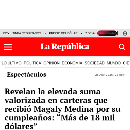
HOY
TINKA RESULTADOS
PRECIO DEL DÓLAR
7 DE AGOSTO
OLLANTA H
LO ÚLTIMO
POLÍTICA
OPINIÓN
ECONOMÍA
SOCIEDAD
MUNDO
CIE
Espectáculos
28 Abr 2026 | 23:50 h
Revelan la elevada suma
valorizada en carteras que
recibió Magaly Medina por su
cumpleaños: “Más de 18 mil
dólares”