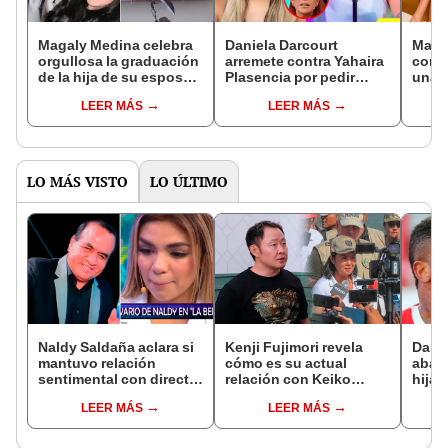
Magaly Medina celebra
Daniela Darcourt
Maga
orgullosa la graduación
arremete contra Yahaira
con 
de la hija de su esposo
Plasencia por pedir
una n
Alfredo Zambrano en
garantías contra Magaly
su e
LEER MÁS
LEER MÁS
prestigiosa universidad
Medina: “Es un exceso”
Zamb
en Boston: "Llegó el
disf
día"
LO MÁS VISTO
LO ÚLTIMO
Naldy Saldaña aclara si
Kenji Fujimori revela
Dari
mantuvo relación
cómo es su actual
aband
sentimental con director
relación con Keiko
hija 
de La Bella Luz tras
Fujimori tras su
y así
LEER MÁS
LEER MÁS
denunciarlo por
ausencia en los
exfut
tocamientos: “Me
eventos: "Mi familia es
que
parece muy bajo”
Érika, mi suegra..."