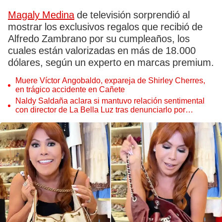
Magaly Medina
de televisión sorprendió al
mostrar los exclusivos regalos que recibió de
Alfredo Zambrano por su cumpleaños, los
cuales están valorizadas en más de 18.000
dólares, según un experto en marcas premium.
Muere Víctor Angobaldo, expareja de Shirley Cherres,
en trágico accidente en Cañete
Naldy Saldaña aclara si mantuvo relación sentimental
con director de La Bella Luz tras denunciarlo por
tocamientos: “Me parece muy bajo”