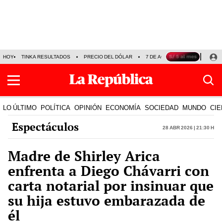
HOY
TINKA RESULTADOS
PRECIO DEL DÓLAR
7 DE AGOSTO
OLLANTA H
LO ÚLTIMO
POLÍTICA
OPINIÓN
ECONOMÍA
SOCIEDAD
MUNDO
CIE
Espectáculos
28 Abr 2026 | 21:30 h
Madre de Shirley Arica
enfrenta a Diego Chávarri con
carta notarial por insinuar que
su hija estuvo embarazada de
él