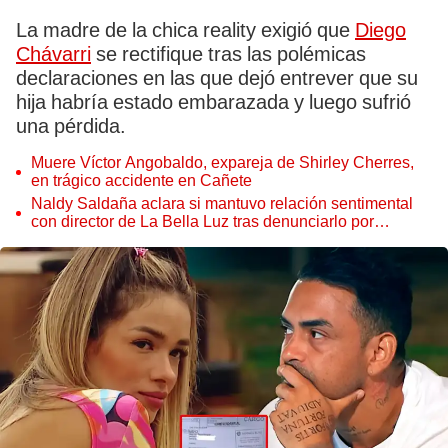
La madre de la chica reality exigió que
Diego
Chávarri
se rectifique tras las polémicas
declaraciones en las que dejó entrever que su
hija habría estado embarazada y luego sufrió
una pérdida.
Muere Víctor Angobaldo, expareja de Shirley Cherres,
en trágico accidente en Cañete
Naldy Saldaña aclara si mantuvo relación sentimental
con director de La Bella Luz tras denunciarlo por
tocamientos: “Me parece muy bajo”