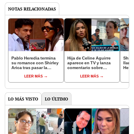
NOTAS RELACIONADAS
Pablo Heredia termina
Hija de Celine Aguirre
Shirl
su romance con Shirley
aparece en TV y lanza
llant
Arica tras pasar la
comentario sobre
Hered
noche con Diego
Shirley Arica: “Ella fue a
'La G
LEER MÁS
LEER MÁS
Chávarri: "Somos el
la universidad de EEG y
"Soy
agua y el aceite"
mi mamá a la
su ta
universidad de
Psicología”
LO MÁS VISTO
LO ÚLTIMO