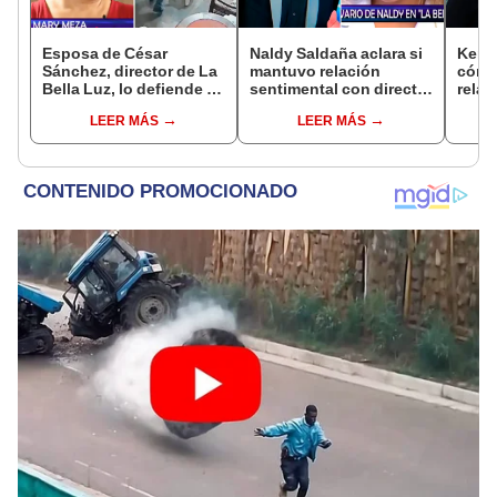
Esposa de César
Naldy Saldaña aclara si
Kenji
Sánchez, director de La
mantuvo relación
cómo 
Bella Luz, lo defiende y
sentimental con director
relac
asegura que él confesó
de La Bella Luz tras
Fujim
LEER MÁS
LEER MÁS
relación clandestina
denunciarlo por
ausen
con Naldy Saldaña:
tocamientos: “Me
event
"Hace dos años"
parece muy bajo”
Érika