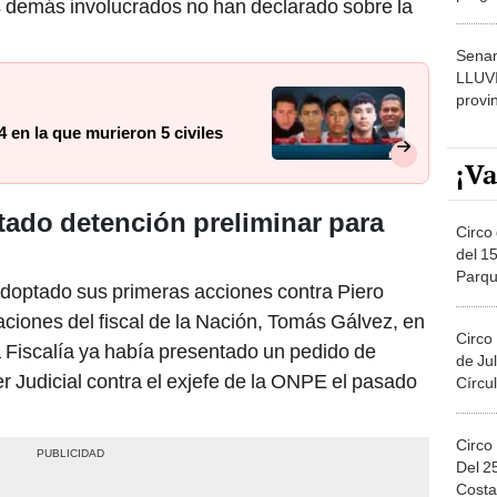
s demás involucrados no han declarado sobre la
dónde
Senam
LLUV
provi
4 en la que murieron 5 civiles
¡Va
itado detención preliminar para
Circo 
del 15
Parqu
doptado sus primeras acciones contra Piero
Migue
ciones del fiscal de la Nación, Tomás Gálvez, en
Circo
a Fiscalía ya había presentado un pedido de
de Jul
r Judicial contra el exjefe de la ONPE el pasado
Círcul
Circo
Del 2
Costa