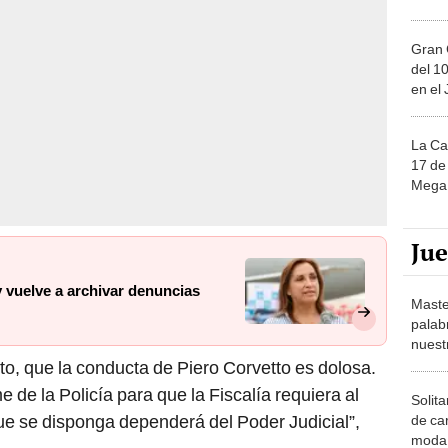
Gran 
del 10
en el
La Ca
17 de 
Mega 
Ju
 vuelve a archivar denuncias
Maste
palab
nuest
o, que la conducta de Piero Corvetto es dolosa.
me de la Policía para que la Fiscalía requiera al
Solita
que se disponga dependerá del Poder Judicial”,
de ca
moda.