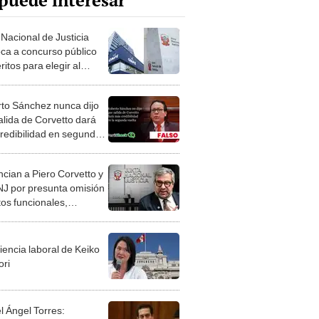
puede interesar
 Nacional de Justicia
ca a concurso público
itos para elegir al
 jefe de la ONPE
to Sánchez nunca dijo
alida de Corvetto dará
redibilidad en segunda
a
cian a Piero Corvetto y
JNJ por presunta omisión
tos funcionales,
ono de cargo y abuso
toridad
iencia laboral de Keiko
ori
l Ángel Torres: