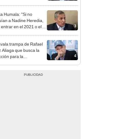
patible y falsedad
ógica
ta Humala: "Si no
uían a Nadine Heredia,
3
 entrar en el 2021 o el
"
vala trampa de Rafael
 Aliaga que busca la
4
cción para la
ipalidad de Lima