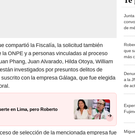
Te 
Junta
convo
de mér
nuevo
 compartió la Fiscalía, la solicitud también
Rober
que s
e la ONPE y a personas vinculadas al proceso
más c
an Phang, Juan Alvarado, Hilda Otoya, William
vuelt
s están investigados por presuntos delitos de
Denun
o suscrito con la empresa Gálaga, que fue elegida
a la 
oral.
de ac
aband
de au
Exper
uerte en Lima, pero Roberto
Fujim
Migue
proceso de selección de la mencionada empresa fue