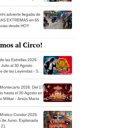
 ver
hi advierte llegada de
IAS EXTREMAS en 65
ncias desde HOY
mos al Circo!
de las Estrellas 2026:
 Julio al 30 Agosto.
e de las Leyendas - San
l
 Montecarlo 2026: Del 17
io hasta el 30 Agosto en
o Militar - Jesús María
 Místico Condor 2026:
5 de Junio. Explanada
 21