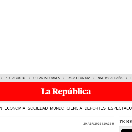
7 DE AGOSTO
OLLANTA HUMALA
PAPA LEÓN XIV
NALDY SALDAÑA
N
ECONOMÍA
SOCIEDAD
MUNDO
CIENCIA
DEPORTES
ESPECTÁCU
TE R
29 Abr 2026 | 10:29 h