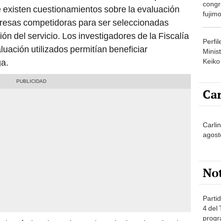
congr
 existen cuestionamientos sobre la evaluación
fujimo
presas competidoras para ser seleccionadas
prime
n del servicio. Los investigadores de la Fiscalía
Perfi
aluación utilizados permitían beneficiar
Minist
Keiko
ga.
Car
Carli
agost
No
Partid
4 del
progr