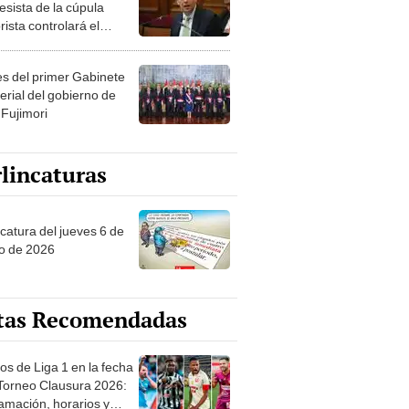
esista de la cúpula
rista controlará el
r año del Senado
les del primer Gabinete
erial del gobierno de
 Fujimori
lincaturas
ncatura del jueves 6 de
o de 2026
tas Recomendadas
os de Liga 1 en la fecha
 Torneo Clausura 2026:
amación, horarios y