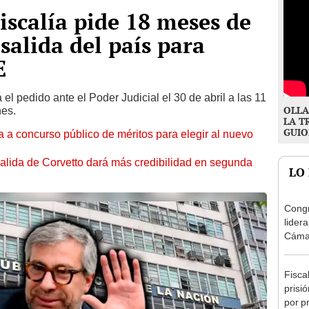
iscalía pide 18 meses de
alida del país para
E
 el pedido ante el Poder Judicial el 30 de abril a las 11
OLLA
nes.
LA T
GUIO
 a concurso público de méritos para elegir al nuevo
alida de Corvetto dará más credibilidad en segunda
LO
Congr
lider
Cáma
Fisca
prisi
por p