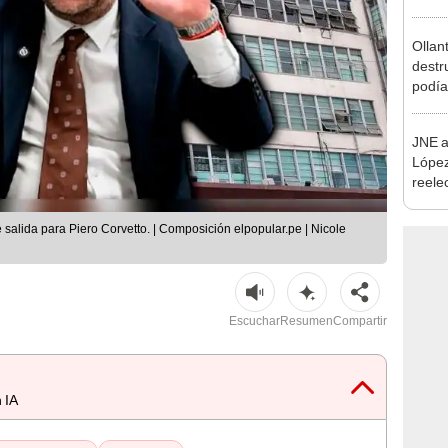
incom
ideol
Ollan
destr
podía
2026
JNE a
López
reele
Munic
 salida para Piero Corvetto. | Composición elpopular.pe | Nicole
Escuchar
Resumen
Compartir
 IA