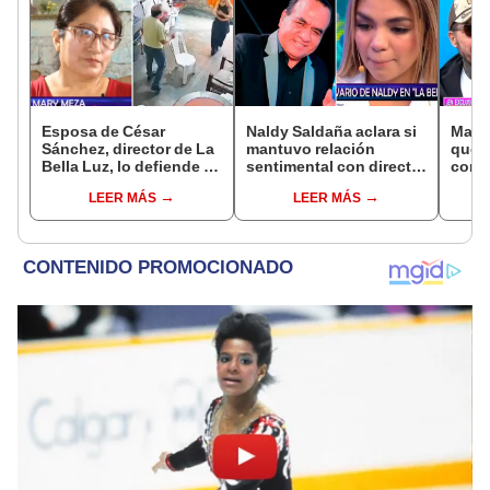
Esposa de César
Naldy Saldaña aclara si
Marce
Sánchez, director de La
mantuvo relación
que 
Bella Luz, lo defiende y
sentimental con director
con M
asegura que él confesó
de La Bella Luz tras
hace 
LEER MÁS
LEER MÁS
relación clandestina
denunciarlo por
“La r
con Naldy Saldaña:
tocamientos: “Me
desu
"Hace dos años"
parece muy bajo”