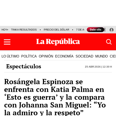
HOY
TINKA RESULTADOS
PRECIO DEL DÓLAR
7 DE AGOSTO
OLLANTA H
LO ÚLTIMO
POLÍTICA
OPINIÓN
ECONOMÍA
SOCIEDAD
MUNDO
CIE
Espectáculos
25 Abr 2026 | 12:30 h
Rosángela Espinoza se
enfrenta con Katia Palma en
‘Esto es guerra’ y la compara
con Johanna San Miguel: “Yo
la admiro y la respeto”