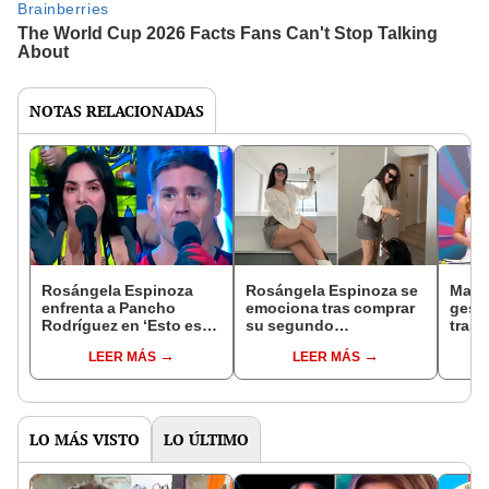
NOTAS RELACIONADAS
Rosángela Espinoza
Rosángela Espinoza se
Maga
enfrenta a Pancho
emociona tras comprar
gesto
Rodríguez en ‘Esto es
su segundo
tras 
guerra’ y asegura que
departamento frente al
Paro
LEER MÁS
LEER MÁS
ella no le hizo caso: “Un
mar: "Todo esfuerzo
Espi
hombre despechado”
tiene su recompensa"
ilusi
LO MÁS VISTO
LO ÚLTIMO