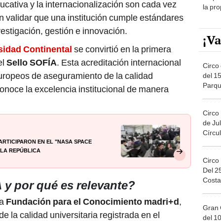
ducativa y la internacionalización son cada vez
la pr
 validar que una institución cumple estándares
Priva
estigación, gestión e innovación.
¡Va
sidad Continental
se convirtió en la primera
el
Sello SOFÍA
. Esta acreditación internacional
Circo 
uropeos de aseguramiento de la calidad
del 15
Parqu
conoce la excelencia institucional de manera
Migue
Circo
de Jul
Círcul
articiparon en el "NASA Space
 La República
Circo
Del 2
Costa
 y por qué es relevante?
la
Fundación para el Conocimiento madri+d
,
Gran 
 la calidad universitaria registrada en el
del 10