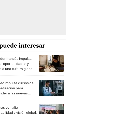
puede interesar
der francés impulsa
s oportunidades y
a a una cultura global
tec impulsa cursos de
atización para
nder a las nuevas
das laborales
ras con alta
bilidad y visión global: