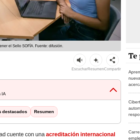
ener el Sello SOFÏA. Fuente: difusión.
Te 
Escuchar
Resumen
Compartir
Apren
nueva
acerc
 IA
Ciber
autom
s destacados
Resumen
respo
deman
Carre
dad cuente con una
acreditación internacional
emplea