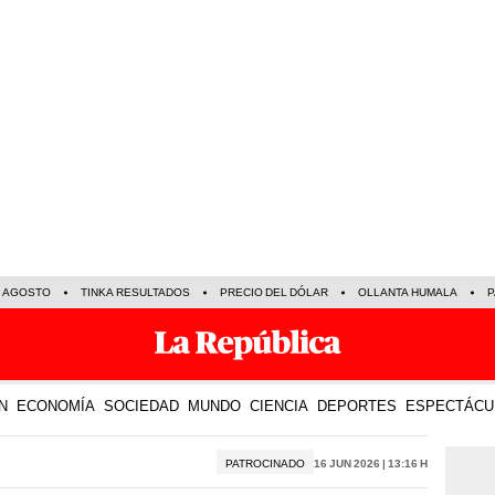
E AGOSTO
TINKA RESULTADOS
PRECIO DEL DÓLAR
OLLANTA HUMALA
P
N
ECONOMÍA
SOCIEDAD
MUNDO
CIENCIA
DEPORTES
ESPECTÁCU
PATROCINADO
16 Jun 2026 | 13:16 h