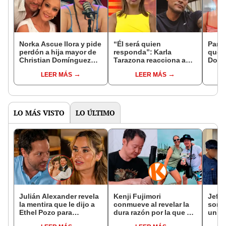
Norka Ascue llora y pide
“Él será quien
Pame
perdón a hija mayor de
responda”: Karla
que C
Christian Domínguez
Tarazona reacciona a
Domí
tras revelarse fuertes
las declaraciones de
en su
LEER MÁS
LEER MÁS
audios: "Ha sido la
Pamela Franco y
con K
calentura del momento"
Melanie Martínez sobre
sabe
Christian Domínguez
LO MÁS VISTO
LO ÚLTIMO
Julián Alexander revela
Kenji Fujimori
Jeffe
la mentira que le dijo a
conmueve al revelar la
sorpr
Ethel Pozo para
dura razón por la que no
un d
conquistarla: “Si no, no
tiene hijos con su
jove