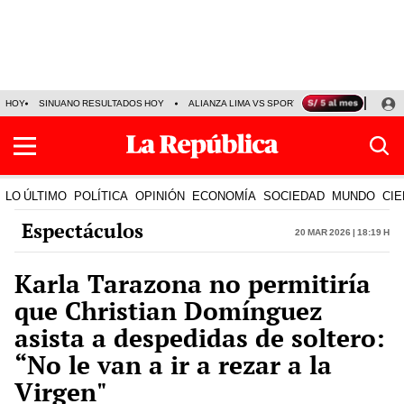
HOY
SINUANO RESULTADOS HOY
ALIANZA LIMA VS SPORT BOYS
JORGE MES
LO ÚLTIMO
POLÍTICA
OPINIÓN
ECONOMÍA
SOCIEDAD
MUNDO
CIE
Espectáculos
20 Mar 2026 | 18:19 h
Karla Tarazona no permitiría
que Christian Domínguez
asista a despedidas de soltero:
“No le van a ir a rezar a la
Virgen"