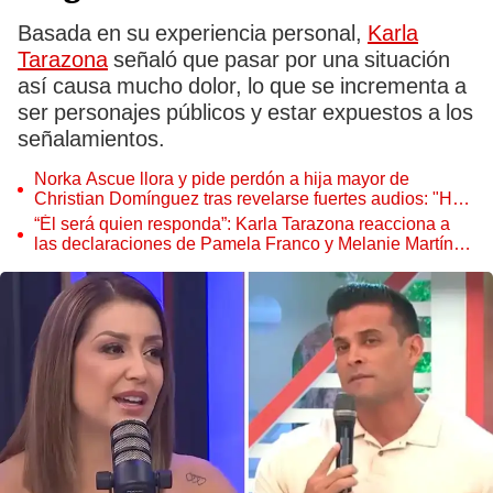
Basada en su experiencia personal,
Karla
Tarazona
señaló que pasar por una situación
así causa mucho dolor, lo que se incrementa a
ser personajes públicos y estar expuestos a los
señalamientos.
Norka Ascue llora y pide perdón a hija mayor de
Christian Domínguez tras revelarse fuertes audios: "Ha
sido la calentura del momento"
“Él será quien responda”: Karla Tarazona reacciona a
las declaraciones de Pamela Franco y Melanie Martínez
sobre Christian Domínguez