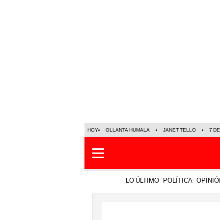
HOY
OLLANTA HUMALA
JANET TELLO
7 D
LO ÚLTIMO
POLÍTICA
OPINIÓ