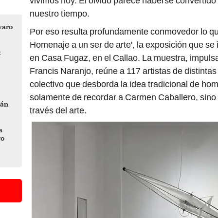
vivimos hoy. El olvido parece haberse convertid
nuestro tiempo.
varo
Por eso resulta profundamente conmovedor lo qu
Homenaje a un ser de arte', la exposición que s
:
en Casa Fugaz, en el Callao. La muestra, impulsad
Francis Naranjo, reúne a 117 artistas de distinta
colectivo que desborda la idea tradicional de hom
solamente de recordar a Carmen Caballero, sino d
nán
través del arte.
a
go