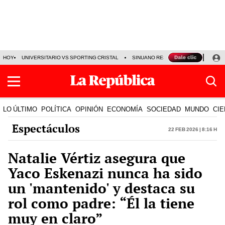
HOY
UNIVERSITARIO VS SPORTING CRISTAL
SINUANO RESULTADOS HOY
CA
LO ÚLTIMO
POLÍTICA
OPINIÓN
ECONOMÍA
SOCIEDAD
MUNDO
CIE
Espectáculos
22 Feb 2026 | 8:16 h
Natalie Vértiz asegura que
Yaco Eskenazi nunca ha sido
un 'mantenido' y destaca su
rol como padre: “Él la tiene
muy en claro”