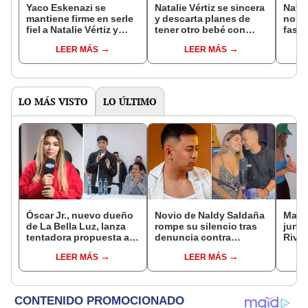
Yaco Eskenazi se
Natalie Vértiz se sincera
Natal
mantiene firme en serle
y descarta planes de
no h
fiel a Natalie Vértiz y
tener otro bebé con
fasti
confiesa: "No veo a
Yaco Eskenazi: "No me
por f
LEER MÁS
LEER MÁS
nadie mejor que ella"
veo realmente ahora"
“Si a
lame
LO MÁS VISTO
LO ÚLTIMO
Óscar Jr., nuevo dueño
Novio de Naldy Saldaña
Mario
de La Bella Luz, lanza
rompe su silencio tras
junto
tentadora propuesta a
denuncia contra
Rivad
Naldy Saldaña tras
exdirector de La Bella
el di
LEER MÁS
LEER MÁS
denuncia por
Luz: "Tiene todo mi
sepa
tocamientos: “Va a
apoyo"
siemp
haber otro tipo de ley”