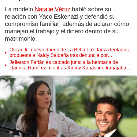
La modelo
Natalie Vértiz
habló sobre su
relación con Yaco Eskenazi y defendió su
compromiso familiar, además de aclarar cómo
manejan el trabajo y el dinero dentro de su
matrimonio.
Óscar Jr., nuevo dueño de La Bella Luz, lanza tentadora
propuesta a Naldy Saldaña tras denuncia por
tocamientos
Jefferson Farfán es captado junto a la hermana de
Darinka Ramírez mientras Xiomy Kanashiro trabajaba:
“Él tiene sus…”