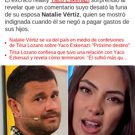
El exchico reality
Yaco Eskenazi
sorprendió al
revelar que un comentario suyo desató la furia
de su esposa
Natalie Vértiz
, quien se mostró
indignada cuando él se negó a pagar gastos de
sus hijos.
Natalie Vértiz se va del país en medio de confesiones
de Tilsa Lozano sobre Yaco Eskenazi: “Próximo destino”
Tilsa Lozano confiesa que tuvo una relación con Yaco
Ezkenazi y revela cómo terminaron: "Él sufrió más que
yo"