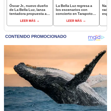
Óscar Jr., nuevo dueño
La Bella Luz regresa a
Nald
de La Bella Luz, lanza
los escenarios con
radic
tentadora propuesta a
concierto en Tarapoto
espos
Naldy Saldaña tras
tras nuevo liderazgo de
de La
LEER MÁS
LEER MÁS
denuncia por
Óscar Junior
acusa
tocamientos: “Va a
relac
haber otro tipo de ley”
basta