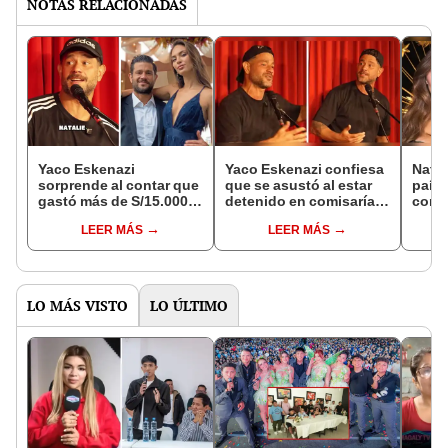
NOTAS RELACIONADAS
Yaco Eskenazi
Yaco Eskenazi confiesa
Natal
sorprende al contar que
que se asustó al estar
país 
gastó más de S/15.000
detenido en comisaría:
confe
en regalo para Natalie
“Tuve que llamar a mi
Loza
LEER MÁS
LEER MÁS
Vértiz: " Los primeros
papá”
Eske
años"
dest
LO MÁS VISTO
LO ÚLTIMO