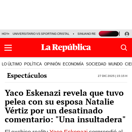
HOY
UNIVERSITARIO VS SPORTING CRISTAL
SINUANO RESULTADOS HOY
CA
LO ÚLTIMO
POLÍTICA
OPINIÓN
ECONOMÍA
SOCIEDAD
MUNDO
CIE
Espectáculos
27 Dic 2025 | 15:15 h
Yaco Eskenazi revela que tuvo
pelea con su esposa Natalie
Vértiz por un desatinado
comentario: "Una insultadera"