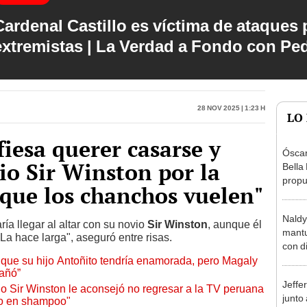
Cardenal Castillo es víctima de ataques 
extremistas | La Verdad a Fondo con Pe
28 Nov 2025 | 1:23 h
LO
fiesa querer casarse y
Óscar
io Sir Winston por la
Bella
propu
que los chanchos vuelen"
tras 
tocam
Naldy
tipo d
ría llegar al altar con su novio
Sir Winston
, aunque él
mantu
La hace larga", aseguró entre risas.
con d
 que su hijo Antoñito tendría enamorada, pero Magaly
tras 
gañó”
tocam
Jeffe
bajo”
o Sir Winston le aconsejó no regresar a la TV peruana
junto
to en shampoo"