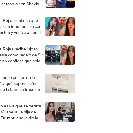
u cercanía con Sheyla
: "Doble moral"
a Rojas confiesa que
' con tener un hijo con
nston y vuelve a pedirle
e proponga matrimonio:
pasado 5 años"
a Rojas recibe lujoso
tesla como regalo de Sir
on y confiesa que solo lo
ra ir a jugar pádel
, no te peines en la
: ¿qué superstición
de la famosa frase de
nanitos Verdes?
n es y a qué se dedica
Villanella, la hija de
Fujimori que le dio la
 a nivel nacional?