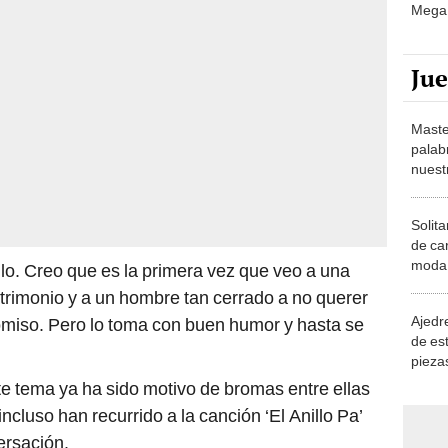
Mega 
Ju
Maste
palab
nuest
Solita
de ca
moda.
llo. Creo que es la primera vez que veo a una
demue
rimonio y a un hombre tan cerrado a no querer
Ajedre
omiso. Pero lo toma con buen humor y hasta se
de es
piezas
consi
e tema ya ha sido motivo de bromas entre ellas
ncluso han recurrido a la canción ‘El Anillo Pa’
ersación.