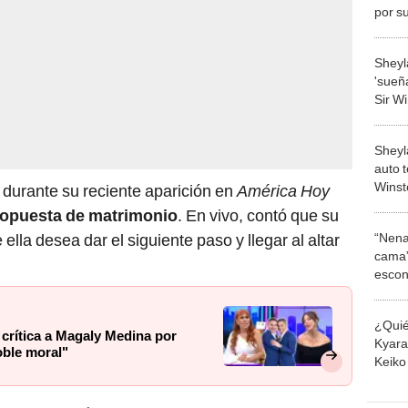
por s
Rojas
Sheyl
'sueña
Sir Wi
que l
"Han 
Sheyl
auto 
Winst
 durante su reciente aparición en
América Hoy
usa pa
opuesta de matrimonio
. En vivo, contó que su
 ella desea dar el siguiente paso y llegar al altar
“Nena
cama”
escon
los E
¿Quié
 crítica a Magaly Medina por
Kyara 
oble moral"
Keiko 
contra