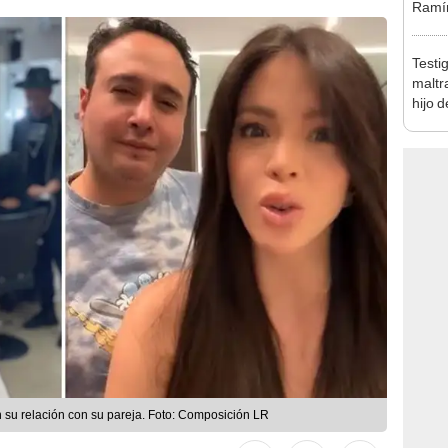
Ramír
Kanas
sus…
Testi
maltr
hijo 
Luz: 
n su relación con su pareja. Foto: Composición LR