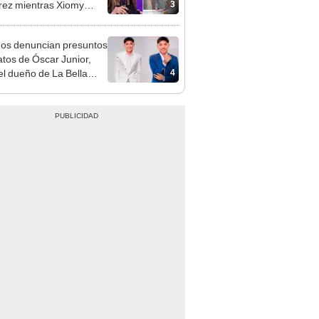
3
ez mientras Xiomy
hiro trabajaba: “Él tiene
”
gos denuncian presuntos
atos de Óscar Junior,
4
del dueño de La Bella
"Humilla a los demás"