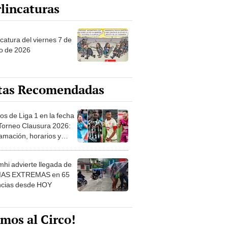
lincaturas
catura del viernes 7 de
o de 2026
tas Recomendadas
os de Liga 1 en la fecha
 Torneo Clausura 2026:
amación, horarios y
 ver
hi advierte llegada de
IAS EXTREMAS en 65
ncias desde HOY
mos al Circo!