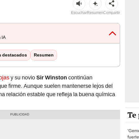
Escuchar
Resumen
Compartir
 IA
s destacados
Resumen
ojas
y su novio
Sir Winston
continúan
ue firme. Aunque suelen mantenerse lejos del
a relación estable que refleja la buena química
Te 
'Geme
fuert