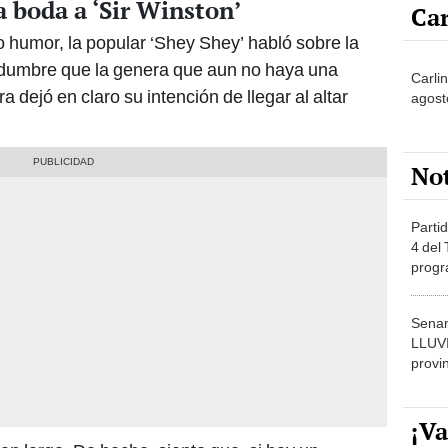
a boda a ‘Sir Winston’
Car
co humor, la popular ‘Shey Shey’ habló sobre la
rtidumbre que la genera que aun no haya una
Carlin
 dejó en claro su intención de llegar al altar
agost
No
Partid
4 del
progr
dónde
Senam
LLUV
provi
¡Va