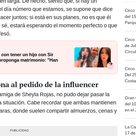
en larga. De hecho, siento que, si hay un
el día número que estamos, se supone que dice
Circo 
er juntos; si está en sus planes, no es que él
del 15
Parqu
 sé, estará esperando el momento perfecto o que
Migue
fesó.
Circo
de Jul
Círcul
 con tener un hijo con Sir
e proponga matrimonio: "Han
Circo
Del 2
Costa
a al pedido de la influencer
amiga de Sheyla Rojas, no pudo dejar pasar la
Gran 
a situación. Cabe recordar que ambas mantienen
del 10
aras, donde suelen compartir almuerzos, cenas y
en el
La Ca
17 de 