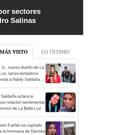
por sectores
dro Salinas
 MÁS VISTO
LO ÚLTIMO
 Jr., nuevo dueño de La
 Luz, lanza tentadora
1
esta a Naldy Saldaña
denuncia por
ientos: “Va a haber otro
 Saldaña aclara si
e ley”
vo relación sentimental
2
irector de La Bella Luz
denunciarlo por
ientos: “Me parece muy
rson Farfán es captado
 a la hermana de Darinka