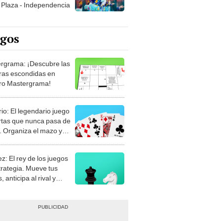
Plaza - Independencia
egos
rgrama: ¡Descubre las
ras escondidas en
ro Mastergrama!
rio: El legendario juego
rtas que nunca pasa de
 Organiza el mazo y
stra tu habilidad.
z: El rey de los juegos
trategia. Mueve tus
, anticipa al rival y
gue el jaque mate.