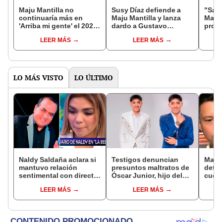
Maju Mantilla no
Susy Díaz defiende a
"Sale
continuaría más en
Maju Mantilla y lanza
Magal
'Arriba mi gente' el 2026
dardo a Gustavo
produ
tras escándalo por
Salcedo: "No veo que
Chris
LEER MÁS
LEER MÁS
posible infidelidad a
esté en un sauna
su a
Gustavo Salcedo, revela
'calatayú'"
de p
Christian Bayro
LO MÁS VISTO
LO ÚLTIMO
Naldy Saldaña aclara si
Testigos denuncian
Mario
mantuvo relación
presuntos maltratos de
detec
sentimental con director
Óscar Junior, hijo del
cuent
de La Bella Luz tras
dueño de La Bella Luz:
diagn
LEER MÁS
LEER MÁS
denunciarlo por
"Humilla a los demás"
muy f
tocamientos: “Me
parece muy bajo”