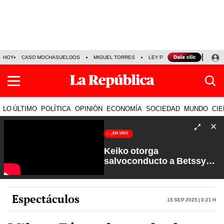
HOY
CASO MOCHASUELDOS
MIGUEL TORRES
LEY PULPÍN
PRECIO DEL
LO ÚLTIMO
POLÍTICA
OPINIÓN
ECONOMÍA
SOCIEDAD
MUNDO
CIE
EN VIVO
Keiko otorga
salvoconducto a Betssy
Chávez y renuevan
Petroperú | Sin Guion con
Rosa María Palacios
Espectáculos
15 Sep 2025 | 0:21 h