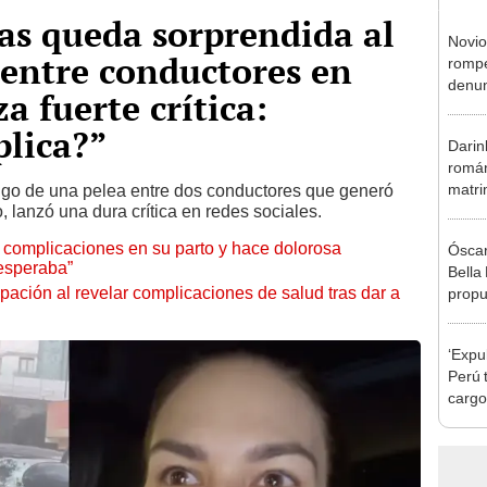
as queda sorprendida al
Novio
 entre conductores en
rompe
denun
za fuerte crítica:
La Be
apoy
plica?”
Darin
román
matri
tigo de una pelea entre dos conductores que generó
lo, lanzó una dura crítica en redes sociales.
hija: 
y muc
 complicaciones en su parto y hace dolorosa
Óscar
 esperaba”
Bella
ción al revelar complicaciones de salud tras dar a
propu
tras 
tocam
‘Expu
tipo d
Perú 
cargo
con K
devol