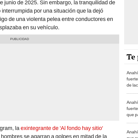
e junio de 2025. Sin embargo, la tranquilidad de
 interrumpida por una situación que la dejó
igo de una violenta pelea entre conductores en
esplazaba en su vehículo.
Te 
Anahí
fuerte
de lac
tenid
mama
Anahí
fuert
que p
postpa
infor
agram, la
exintegrante de 'Al fondo hay sitio'
Anahí
 hombres se agarran a golpes en mitad de la
que s