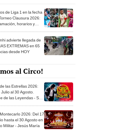
os de Liga 1 en la fecha
 Torneo Clausura 2026:
amación, horarios y
 ver
hi advierte llegada de
IAS EXTREMAS en 65
ncias desde HOY
mos al Circo!
de las Estrellas 2026:
 Julio al 30 Agosto.
e de las Leyendas - San
l
 Montecarlo 2026: Del 17
io hasta el 30 Agosto en
o Militar - Jesús María