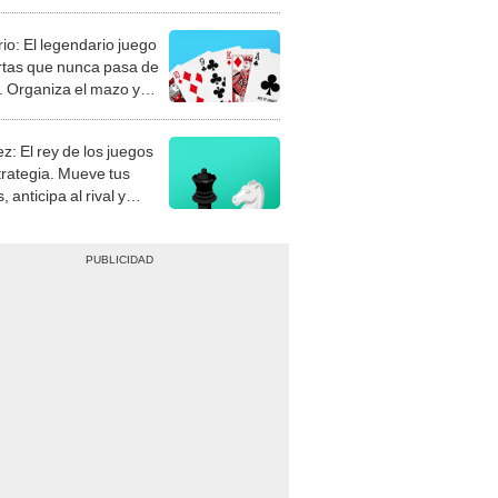
rio: El legendario juego
rtas que nunca pasa de
 Organiza el mazo y
stra tu habilidad.
z: El rey de los juegos
trategia. Mueve tus
, anticipa al rival y
gue el jaque mate.