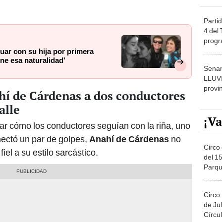
Partid
4 del
progr
dónde
uar con su hija por primera
ne esa naturalidad'
Senam
LLUV
provi
ahí de Cárdenas a dos conductores
alle
¡Va
bar cómo los conductores seguían con la riña, uno
onectó un par de golpes,
Anahí de Cárdenas
no
Circo 
fiel a su estilo sarcástico.
del 15
Parqu
Migue
Circo
de Jul
Círcul