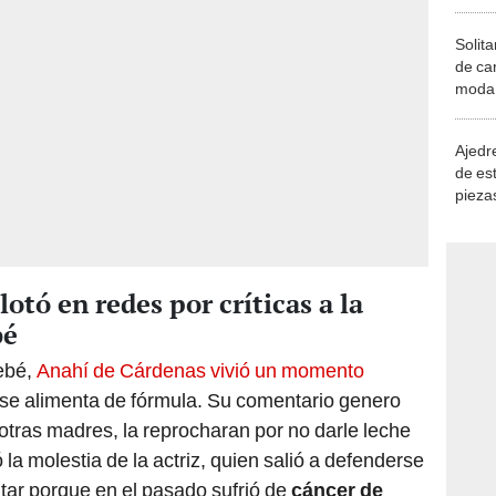
Solita
de ca
moda.
demue
Ajedre
de es
piezas
consi
otó en redes por críticas a la
bé
ebé,
Anahí de Cárdenas vivió un momento
o se alimenta de fórmula. Su comentario genero
otras madres, la reprocharan por no darle leche
a molestia de la actriz, quien salió a defenderse
ar porque en el pasado sufrió de
cáncer de