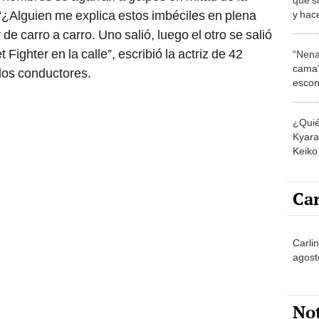
 “¿Alguien me explica estos imbéciles en plena
y hac
“Ha s
 carro a carro. Uno salió, luego el otro se salió
Fighter en la calle”, escribió la actriz de 42
“Nena
cama”
 los conductores.
escon
los E
¿Quié
Kyara 
Keiko 
contra
Car
Carli
agost
No