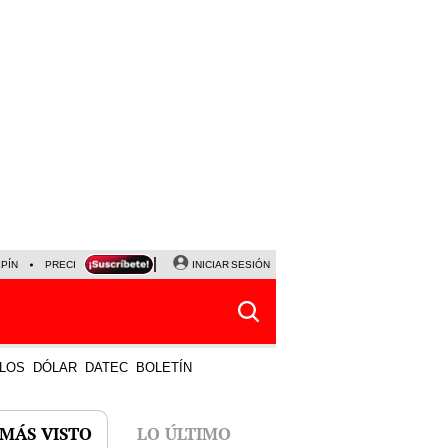
LPÍN
PRECIO DEL DÓLAR
CORTE DE LUZ
INICIAR SESIÓN
VIERNES 7 DE AGOSTO
ALBER
LOS
DÓLAR
DATEC
BOLETÍN
 MÁS VISTO
LO ÚLTIMO