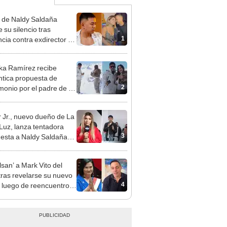
 de Naldy Saldaña
 su silencio tras
1
cia contra exdirector de
lla Luz: "Tiene todo mi
o"
ka Ramírez recibe
tica propuesta de
2
monio por el padre de su
"Entre nervios, lágrimas
hísima felicidad"
 Jr., nuevo dueño de La
 Luz, lanza tentadora
3
esta a Naldy Saldaña
denuncia por
ientos: “Va a haber otro
lsan’ a Mark Vito del
e ley”
tras revelarse su nuevo
4
 luego de reencuentro
eiko Fujimori: “Lo estoy
viendo a su país”