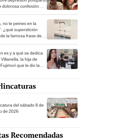
e dolorosa confesión:
ido muy duro”
, no te peines en la
: ¿qué superstición
de la famosa frase de
nanitos Verdes?
n es y a qué se dedica
Villanella, la hija de
Fujimori que le dio la
 a nivel nacional?
lincaturas
ncatura del sábado 8 de
o de 2026
tas Recomendadas