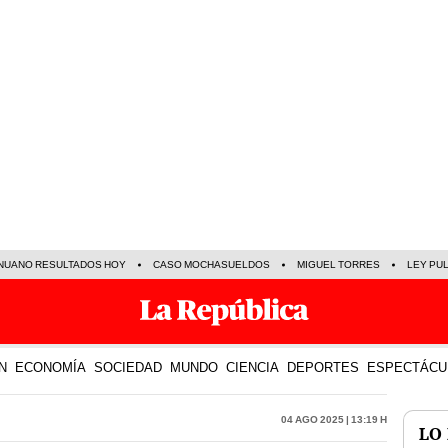
NUANO RESULTADOS HOY
CASO MOCHASUELDOS
MIGUEL TORRES
LEY PU
N
ECONOMÍA
SOCIEDAD
MUNDO
CIENCIA
DEPORTES
ESPECTÁCU
04 Ago 2025 | 13:19 h
LO