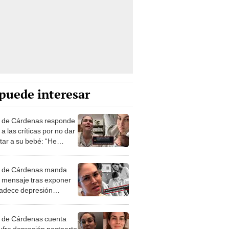
puede interesar
 de Cárdenas responde
 a las críticas por no dar
tar a su bebé: “He
o cáncer, no tengo
s”
 de Cárdenas manda
e mensaje tras exponer
adece depresión
rto: "A ver si se
man"
 de Cárdenas cuenta
ufre depresión postparto