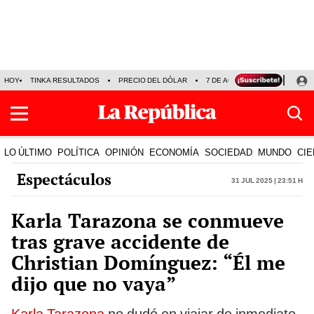
HOY
TINKA RESULTADOS
PRECIO DEL DÓLAR
7 DE AGOSTO
OLLANTA H
LO ÚLTIMO
POLÍTICA
OPINIÓN
ECONOMÍA
SOCIEDAD
MUNDO
CIE
Espectáculos
31 Jul 2025 | 23:51 h
Karla Tarazona se conmueve
tras grave accidente de
Christian Domínguez: “Él me
dijo que no vaya”