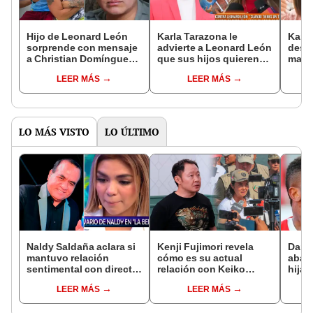
Hijo de Leonard León
Karla Tarazona le
Karla
sorprende con mensaje
advierte a Leonard León
desca
a Christian Domínguez
que sus hijos quieren
madre
por su cumpleaños: “El
contar cómo es él como
para 
LEER MÁS
LEER MÁS
verdadero papá en mi
padre: “Cuando tengan
"Emp
vida eres tú”
18 lo harán”
LO MÁS VISTO
LO ÚLTIMO
Naldy Saldaña aclara si
Kenji Fujimori revela
Dari
mantuvo relación
cómo es su actual
aband
sentimental con director
relación con Keiko
hija 
de La Bella Luz tras
Fujimori tras su
y así
LEER MÁS
LEER MÁS
denunciarlo por
ausencia en los
exfut
tocamientos: “Me
eventos: "Mi familia es
que