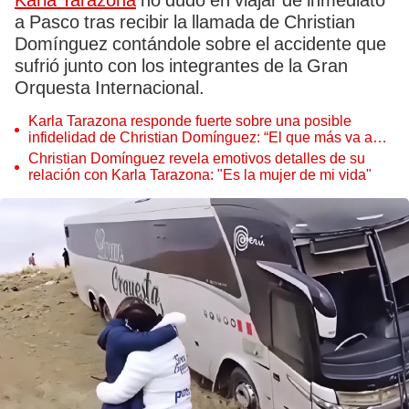
Karla Tarazona
no dudó en viajar de inmediato
a Pasco tras recibir la llamada de Christian
Domínguez contándole sobre el accidente que
sufrió junto con los integrantes de la Gran
Orquesta Internacional.
Karla Tarazona responde fuerte sobre una posible
infidelidad de Christian Domínguez: “El que más va a
perder es él”
Christian Domínguez revela emotivos detalles de su
relación con Karla Tarazona: "Es la mujer de mi vida"