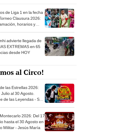
os de Liga 1 en la fecha
 Torneo Clausura 2026:
amación, horarios y
 ver
hi advierte llegada de
IAS EXTREMAS en 65
ncias desde HOY
mos al Circo!
de las Estrellas 2026:
 Julio al 30 Agosto.
e de las Leyendas - San
l
 Montecarlo 2026: Del 17
io hasta el 30 Agosto en
o Militar - Jesús María