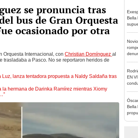
guez se pronuncia tras
Exesp
 del bus de Gran Orquesta
Bella
supue
Fue ocasionado por otra
Naldy
chats
Novio
rompe
denun
an Orquesta Internacional, con
Christian Domínguez
al
 se trasladaba a Pasco. No se reportaron heridos de
La Be
apoy
Rodri
a Luz, lanza tentadora propuesta a Naldy Saldaña tras
EN VI
condu
 a la hermana de Darinka Ramírez mientras Xiomy
culpó
s…”
denun
Óscar
Sánc
Bella
propu
tras 
tocam
tipo d