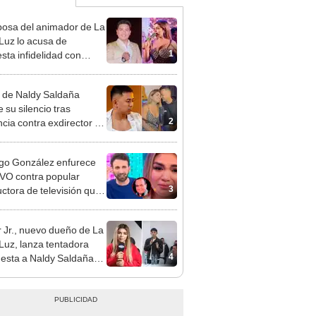
osa del animador de La
 Luz lo acusa de
1
sta infidelidad con
 Saldaña y expone
 de Naldy Saldaña
 su silencio tras
2
cia contra exdirector de
lla Luz: "Tiene todo mi
o"
go González enfurece
VO contra popular
3
ctora de televisión que
 a Naldy Saldaña por
cia contra César
 Jr., nuevo dueño de La
hez
 Luz, lanza tentadora
4
esta a Naldy Saldaña
denuncia por
ientos: “Va a haber otro
e ley”