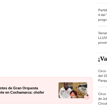
Partid
4 del
progr
dónde
Senam
LLUV
provi
¡Va
Circo 
del 15
Parqu
Migue
antes de Gran Orquesta
nte en Cochamarca: chofer
Circo
de Jul
Círcul