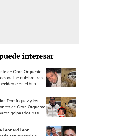
puede interesar
nte de Gran Orquesta
acional se quiebra tras
 accidente en el bus:
mos vivos gracias a
tian Domínguez y los
rantes de Gran Orquesta
naron golpeados tras
ente en Cochamarca:
 los salvó de morir
de Leonard León
ende con mensaje a