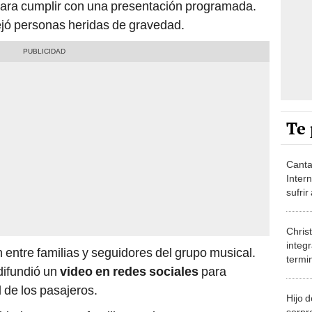
 para cumplir con una presentación programada.
jó personas heridas de gravedad.
Te 
Canta
Intern
sufrir
“Esta
Dios”
Chris
integ
 entre familias y seguidores del grupo musical.
termi
difundió un
video en redes sociales
para
accid
chofer
 de los pasajeros.
Hijo 
sorpr