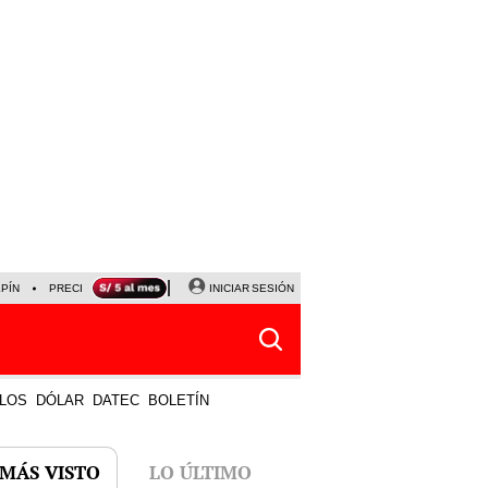
LPÍN
PRECIO DEL DÓLAR
CORTE DE LUZ
INICIAR SESIÓN
VIERNES 7 DE AGOSTO
ALBER
LOS
DÓLAR
DATEC
BOLETÍN
 MÁS VISTO
LO ÚLTIMO