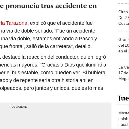
e pronuncia tras accidente en
Circo
Del 2
arla Tarazona
, explicó que el accidente fue
Costa
na vía de doble sentido. "Fue un accidente
 una vía doble, estamos entrando a Pasco y
Gran 
del 10
e frontal, salió de la carretera", detalló.
en el
, destacó la reacción del conductor, quien logró
cuencias mayores. "Gracias a Dios que iluminó a
La Ca
er el bus estable, como pueden ver. Si hubiera
17 de 
Mega 
do y de repente sería otra historia ahí en
olpeados, pero juntos y unidos, que es lo más
Ju
Maste
palab
nuest