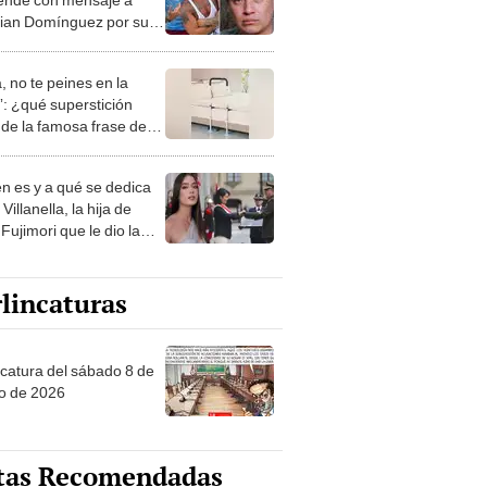
tian Domínguez por su
eaños: “El verdadero
en mi vida eres tú”
, no te peines en la
: ¿qué superstición
de la famosa frase de
nanitos Verdes?
n es y a qué se dedica
Villanella, la hija de
Fujimori que le dio la
 a nivel nacional?
lincaturas
ncatura del sábado 8 de
o de 2026
tas Recomendadas