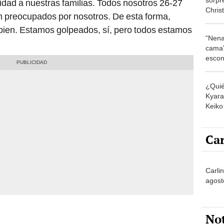
lidad a nuestras familias. Todos nosotros 26-27
Chris
 preocupados por nosotros. De esta forma,
cumpl
ien. Estamos golpeados, sí, pero todos estamos
papá 
“Nena
cama”
escon
los E
¿Quié
Kyara 
Keiko 
contra
Car
Carli
agost
No