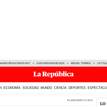
NUANO RESULTADOS HOY
CASO MOCHASUELDOS
MIGUEL TORRES
LEY PU
N
ECONOMÍA
SOCIEDAD
MUNDO
CIENCIA
DEPORTES
ESPECTÁCU
01 Ago 2025 | 17:32 h
LO