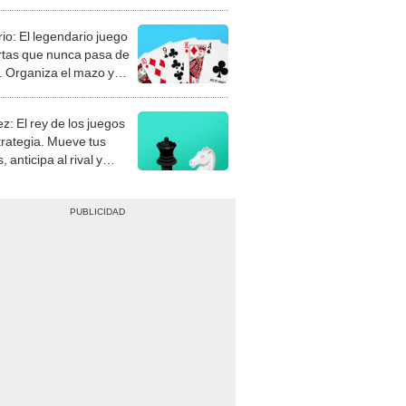
rio: El legendario juego
rtas que nunca pasa de
 Organiza el mazo y
stra tu habilidad.
z: El rey de los juegos
trategia. Mueve tus
, anticipa al rival y
gue el jaque mate.