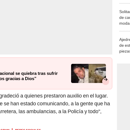
Solita
de ca
moda.
demue
Ajedre
de es
piezas
consi
cional se quiebra tras sufrir
os gracias a Dios”
gradeció a quienes prestaron auxilio en el lugar.
ue se han estado comunicando, a la gente que ha
retera, las ambulancias, a la Policía y todo",
AGRAM
REDES SOCIALES