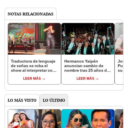
NOTAS RELACIONADAS
Traductora de lenguaje
Hermanos Yaipén
José 
de señas se roba el
anuncian cambio de
Puma
show al interpretar con
nombre tras 25 años de
su ta
gran entusiasmo los
trayectoria musical: "Ha
negar
LEER MÁS
LEER MÁS
temas de los Hermanos
llegado el momento de
entre
Yaipén durante
asumir un nuevo reto"
eso”
concierto
LO MÁS VISTO
LO ÚLTIMO