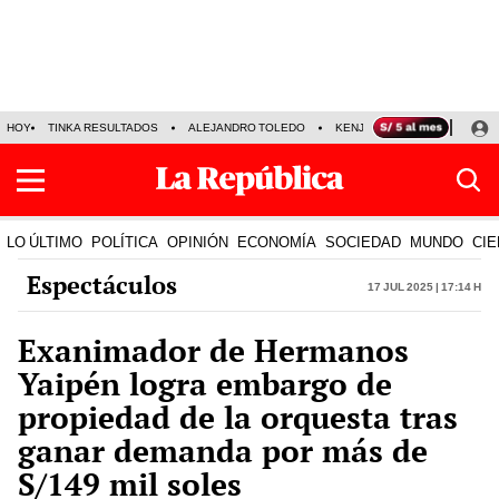
HOY
TINKA RESULTADOS
ALEJANDRO TOLEDO
KENJI FUJIMORI
PRECIO
LO ÚLTIMO
POLÍTICA
OPINIÓN
ECONOMÍA
SOCIEDAD
MUNDO
CIE
Espectáculos
17 Jul 2025 | 17:14 h
Exanimador de Hermanos
Yaipén logra embargo de
propiedad de la orquesta tras
ganar demanda por más de
S/149 mil soles