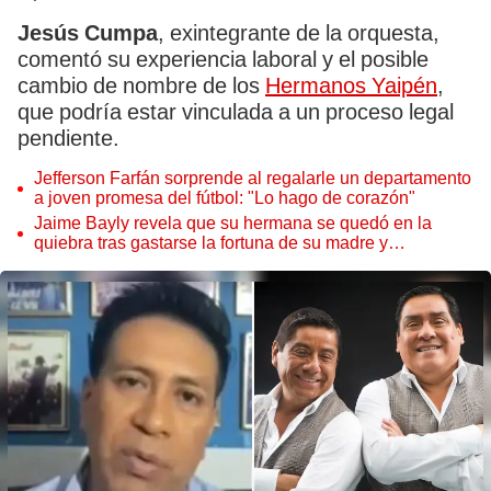
Jesús Cumpa
, exintegrante de la orquesta,
comentó su experiencia laboral y el posible
cambio de nombre de los
Hermanos Yaipén
,
que podría estar vinculada a un proceso legal
pendiente.
Jefferson Farfán sorprende al regalarle un departamento
a joven promesa del fútbol: "Lo hago de corazón"
Jaime Bayly revela que su hermana se quedó en la
quiebra tras gastarse la fortuna de su madre y
denunciarla: "Pedía más"