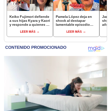
Keiko Fujimori defiende
Pamela López deja en
Janet
a sus hijas Kyara y Kaori
shock al destapar
shock
y responde a quienes la
lamentable episodio
años 
llaman ‘suegra’ en vivo:
que vivió con dueños
empre
LEER MÁS
LEER MÁS
“No pueden decirme”
de La Bella Luz: "Hasta
pleni
el día de hoy ..."