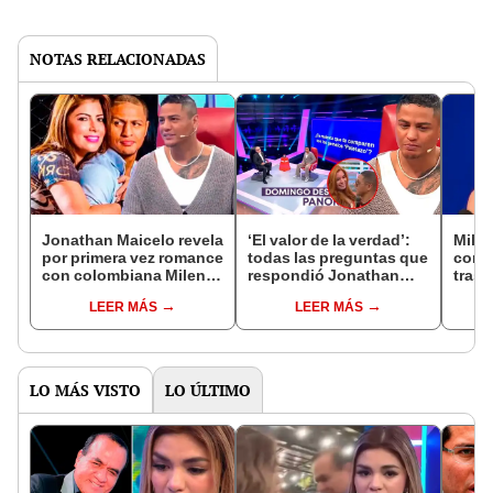
NOTAS RELACIONADAS
Jonathan Maicelo revela
‘El valor de la verdad’:
Milen
por primera vez romance
todas las preguntas que
contr
con colombiana Milena
respondió Jonathan
tras
Zárate y sorprende: "La
Maicelo
escá
LEER MÁS
LEER MÁS
pasamos bien"
primo
memo
verg
LO MÁS VISTO
LO ÚLTIMO