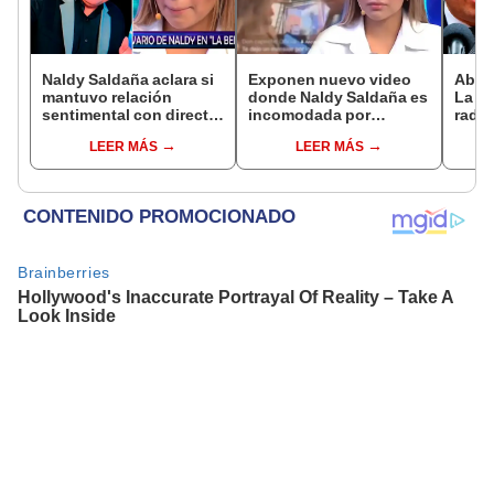
Naldy Saldaña aclara si
Exponen nuevo video
Abog
mantuvo relación
donde Naldy Saldaña es
La Be
sentimental con director
incomodada por
radic
de La Bella Luz tras
exdirector de La Bella
difus
LEER MÁS
LEER MÁS
denunciarlo por
Luz: la agarra de la
comp
tocamientos: “Me
mano sin su
audio
parece muy bajo”
consentimiento