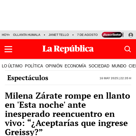
HOY
OLLANTA HUMALA
JANET TELLO
7 DE AGOSTO
TINKA RESULTADOS
LO ÚLTIMO
POLÍTICA
OPINIÓN
ECONOMÍA
SOCIEDAD
MUNDO
CIE
Espectáculos
16 May 2025 | 22:35 h
Milena Zárate rompe en llanto
en 'Esta noche' ante
inesperado reencuentro en
vivo: “¿Aceptarías que ingrese
Greissy?”