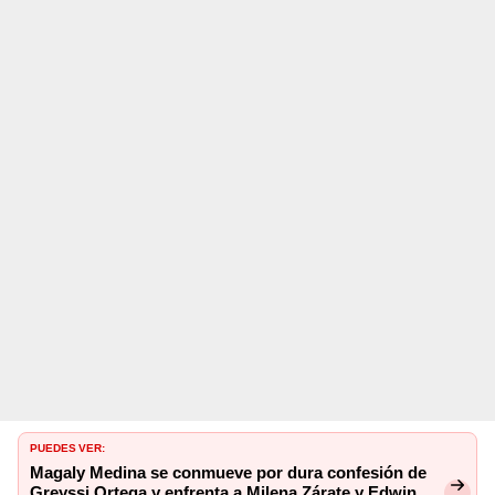
PUEDES VER:
Magaly Medina se conmueve por dura confesión de
Greyssi Ortega y enfrenta a Milena Zárate y Edwin