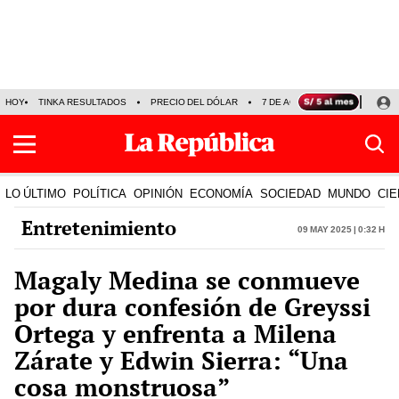
HOY
TINKA RESULTADOS
PRECIO DEL DÓLAR
7 DE AGOSTO
OLLANTA H
LO ÚLTIMO
POLÍTICA
OPINIÓN
ECONOMÍA
SOCIEDAD
MUNDO
CIE
Entretenimiento
09 May 2025 | 0:32 h
Magaly Medina se conmueve
por dura confesión de Greyssi
Ortega y enfrenta a Milena
Zárate y Edwin Sierra: “Una
cosa monstruosa”