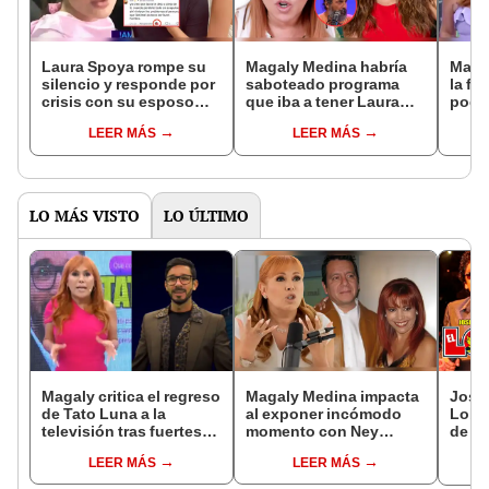
Laura Spoya rompe su
Magaly Medina habría
Maga
silencio y responde por
saboteado programa
la fu
crisis con su esposo
que iba a tener Laura
podrí
tras fuertes comentarios
Spoya en ATV, expone
Ramír
LEER MÁS
LEER MÁS
en su contra: "Llevando
'Loco Wagner': "Cuando
Jeffe
mi proceso"
le pones
no s
competencia..."
LO MÁS VISTO
LO ÚLTIMO
Magaly critica el regreso
Magaly Medina impacta
José 
de Tato Luna a la
al exponer incómodo
Lobo'
televisión tras fuertes
momento con Ney
de la
acusaciones en su
Guerrero y revela su
conci
LEER MÁS
LEER MÁS
contra: “Parece que los
verdadero vínculo:
lleva
premian”
"Discutíamos mucho"