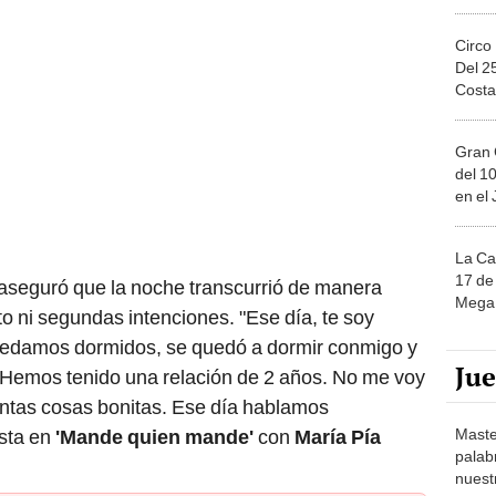
Circo
Del 2
Costa
Gran 
del 10
en el
La Ca
17 de 
' aseguró que la noche transcurrió de manera
Mega 
cto ni segundas intenciones. "Ese día, te soy
uedamos dormidos, se quedó a dormir conmigo y
Ju
 Hemos tenido una relación de 2 años. No me voy
tantas cosas bonitas. Ese día hablamos
Maste
sta en
'Mande quien mande'
con
María Pía
palab
nuest