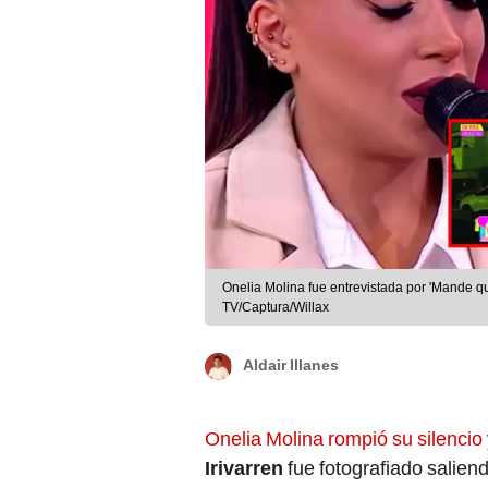
Onelia Molina fue entrevistada por 'Mande 
TV/Captura/Willax
Aldair Illanes
Onelia Molina rompió su silencio
Irivarren
fue fotografiado salien