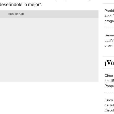
deseándole lo mejor".
Partid
4 del
progr
dónde
Senam
LLUV
provi
¡Va
Circo 
del 15
Parqu
Migue
Circo
de Jul
Círcul