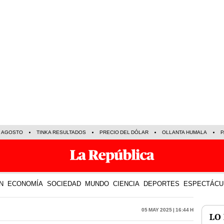
E AGOSTO
TINKA RESULTADOS
PRECIO DEL DÓLAR
OLLANTA HUMALA
P
N
ECONOMÍA
SOCIEDAD
MUNDO
CIENCIA
DEPORTES
ESPECTÁCU
05 May 2025 | 16:44 h
LO