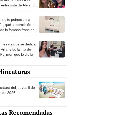
 entrevista de Alejandra
rria y deja emotivo
aje
, no te peines en la
: ¿qué superstición
de la famosa frase de
nanitos Verdes?
n es y a qué se dedica
Villanella, la hija de
Fujimori que le dio la
 a nivel nacional?
lincaturas
ncatura del jueves 6 de
o de 2026
tas Recomendadas