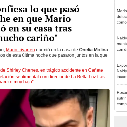
nfiesa lo que pasó
Mario
che en que Mario
detec
cómo 
ó en su casa tras
"Dolo
mucho cariño"
Naldy
mantu
con d
au,
Mario Irivarren
durmió en la casa de
Onelia Molina
itos de esta última noche que pasaron juntos en la que
tras 
tocam
Expon
bajo”
de Shirley Cherres, en trágico accidente en Cañete
Naldy
lación sentimental con director de La Bella Luz tras
incom
parece muy bajo”
La Bel
mano 
Rosán
sufrir
compa
mensa
mi be