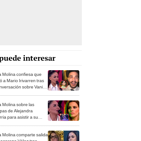
puede interesar
a Molina confiesa que
 a Mario Irivarren tras
onversación sobre Vania
u: "No es bueno hablar
n borracho"
a Molina sobre las
lpas de Alejandra
ria para asistir a su
"Fuí con la mejor de las
"
a Molina comparte salida
acarena Vélez tras