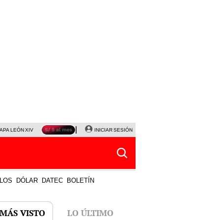
APA LEÓN XIV
NALDY SALDAÑA
INICIAR SESIÓN
LA BELLA LUZ
MAGALY MEDINA
HORÓS
LOS
DÓLAR
DATEC
BOLETÍN
 MÁS VISTO
LO ÚLTIMO