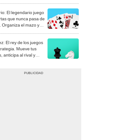
rio: El legendario juego
rtas que nunca pasa de
 Organiza el mazo y
stra tu habilidad.
z: El rey de los juegos
trategia. Mueve tus
, anticipa al rival y
gue el jaque mate.