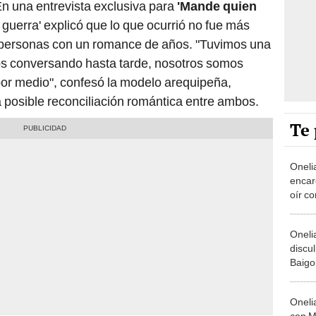
n una entrevista exclusiva para
'Mande quien
s guerra' explicó que lo que ocurrió no fue más
 personas con un romance de años. "Tuvimos una
os conversando hasta tarde, nosotros somos
or medio", confesó la modelo arequipeña,
 posible reconciliación romántica entre ambos.
Te 
Oneli
encaró
oír c
Bluda
con u
Oneli
discu
Baigor
boda: 
ondas
Oneli
con M