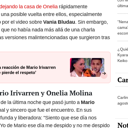
última
 dejando la casa de Onelia
rápidamente
Baigo
na posible vuelta entre ellos, especialmente
mens
 por el video sobre
Vania Bludau
. Sin embargo,
“Nena
cama”
ar que no había nada más allá de una charla
escon
as versiones malintencionadas que surgieron tras
los E
¿Quié
Kyara 
Keiko 
contra
 reacción de Mario Irivarren
 pierde el respeto'
Car
io Irivarren y Onelia Molina
Carli
de la última noche que pasó junto a
Mario
agost
al y sincero que fue el encuentro. En sus
funda y liberadora: "Siento que ese día nos
No
. Yo de Mario ese día me despido y no me despido