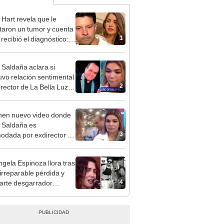
 Hart revela que le
taron un tumor y cuenta
1
recibió el diagnóstico:
res muy fuertes..."
 Saldaña aclara si
vo relación sentimental
2
irector de La Bella Luz
denunciarlo por
ientos: “Me parece muy
en nuevo video donde
 Saldaña es
3
odada por exdirector de
la Luz: la agarra de la
sin su consentimiento
gela Espinoza llora tras
 irreparable pérdida y
4
rte desgarrador
je: "Descansa en paz,
bé"