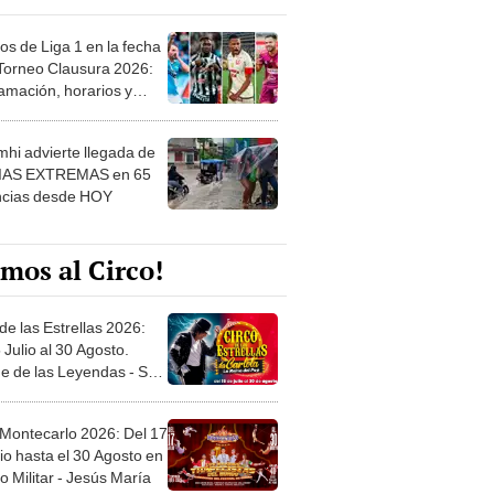
os de Liga 1 en la fecha
 Torneo Clausura 2026:
amación, horarios y
 ver
hi advierte llegada de
IAS EXTREMAS en 65
ncias desde HOY
mos al Circo!
de las Estrellas 2026:
 Julio al 30 Agosto.
e de las Leyendas - San
l
 Montecarlo 2026: Del 17
io hasta el 30 Agosto en
o Militar - Jesús María