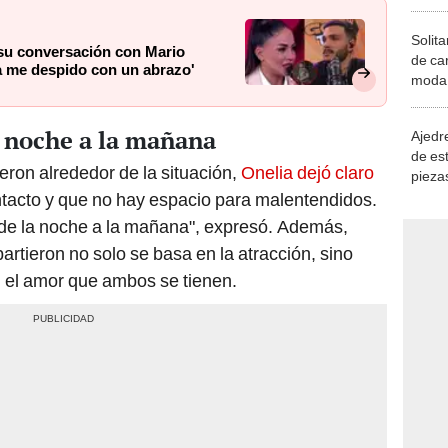
Solita
 su conversación con Mario
de ca
ía me despido con un abrazo'
moda.
demue
la noche a la mañana
Ajedre
de es
eron alrededor de la situación,
Onelia dejó claro
piezas
consi
ntacto y que no hay espacio para malentendidos.
ir de la noche a la mañana", expresó. Además,
artieron no solo se basa en la atracción, sino
n el amor que ambos se tienen.