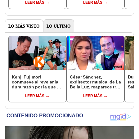
LEER MÁS
LEER MÁS
coqueto, pero fiel”
para hacerse conocido”
aclar
emba
LO MÁS VISTO
LO ÚLTIMO
Kenji Fujimori
César Sánchez,
Dueño
conmueve al revelar la
exdirector musical de La
respo
dura razón por la que no
Bella Luz, reaparece tras
Sald
tiene hijos con su
denuncia de Naldy
relac
LEER MÁS
LEER MÁS
esposa Erika Muñóz: "El
Saldaña con polémico
exdir
proceso judicial"
pedido: "Pido respetar
me c
la presunción de
inocencia"