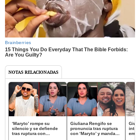
NOTAS RELACIONADAS
‘Maryto’ rompe su
Giuliana Rengifo se
Giuli
silencio y se defiende
pronuncia tras ruptura
inter
tras ruptura con
con ‘Maryto’ y manda
emer
Giuliana Rengifo: “Soy
misil: “Se acercó a mí
romp