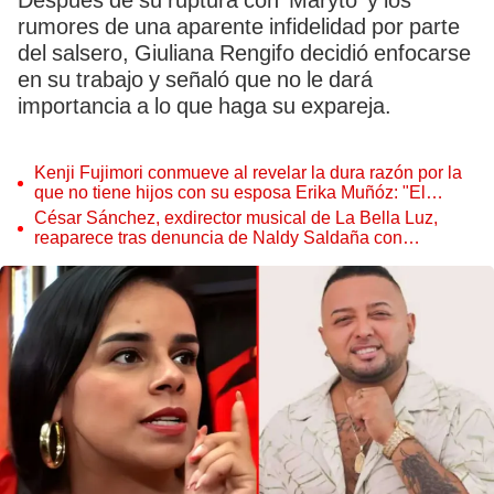
Después de su ruptura con ‘Maryto’ y los
rumores de una aparente infidelidad por parte
del salsero, Giuliana Rengifo decidió enfocarse
en su trabajo y señaló que no le dará
importancia a lo que haga su expareja.
Kenji Fujimori conmueve al revelar la dura razón por la
que no tiene hijos con su esposa Erika Muñóz: "El
proceso judicial"
César Sánchez, exdirector musical de La Bella Luz,
reaparece tras denuncia de Naldy Saldaña con
polémico pedido