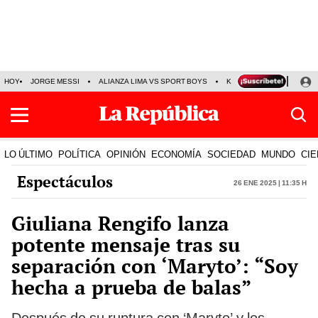
HOY
JORGE MESSI
ALIANZA LIMA VS SPORT BOYS
KENJI FUJIMORI
PRE
LO ÚLTIMO
POLÍTICA
OPINIÓN
ECONOMÍA
SOCIEDAD
MUNDO
CIE
Espectáculos
26 Ene 2025 | 11:35 h
Giuliana Rengifo lanza
potente mensaje tras su
separación con ‘Maryto’: “Soy
hecha a prueba de balas”