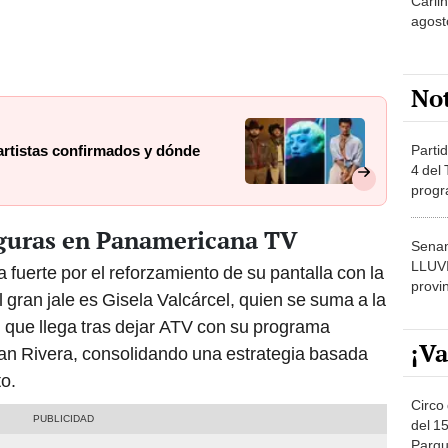
agost
No
Partid
artistas confirmados y dónde
4 del
progr
dónde
iguras en Panamericana TV
Senam
LLUV
fuerte por el reforzamiento de su pantalla con la
provi
l gran jale es Gisela Valcárcel, quien se suma a la
 que llega tras dejar ATV con su programa
¡Va
tian Rivera, consolidando una estrategia basada
to.
Circo 
del 15
Parqu
Migue