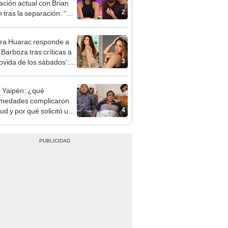
2
n tras la separación: “Le
 mucho cariño”
ra Huarac responde a
 Barboza tras críticas a
3
ovida de los sábados’:
y a intentar ser ella”
r Yaipén: ¿qué
medades complicaron
4
ud y por qué solicitó un
lante de órgano antes de
erte?