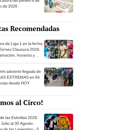
o de 2026
tas Recomendadas
os de Liga 1 en la fecha
 Torneo Clausura 2026:
amación, horarios y
 ver
hi advierte llegada de
IAS EXTREMAS en 65
ncias desde HOY
mos al Circo!
de las Estrellas 2026:
 Julio al 30 Agosto.
e de las Leyendas - San
l