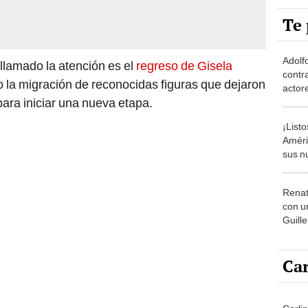
Te 
Adolf
llamado la atención es el
regreso de Gisela
contr
o la migración de reconocidas figuras que dejaron
actore
para iniciar una nueva etapa.
perua
nivel
¡List
Améri
sus n
conte
2026
Renat
con u
Guille
siempr
el Per
Car
Carli