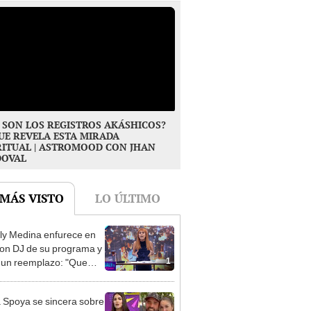
 SON LOS REGISTROS AKÁSHICOS?
UE REVELA ESTA MIRADA
RITUAL | ASTROMOOD CON JHAN
DOVAL
 MÁS VISTO
LO ÚLTIMO
y Medina enfurece en
con DJ de su programa y
1
 un reemplazo: "Que
pensar y que sepa que
 Spotify"
 Spoya se sincera sobre
lación actual con Brian