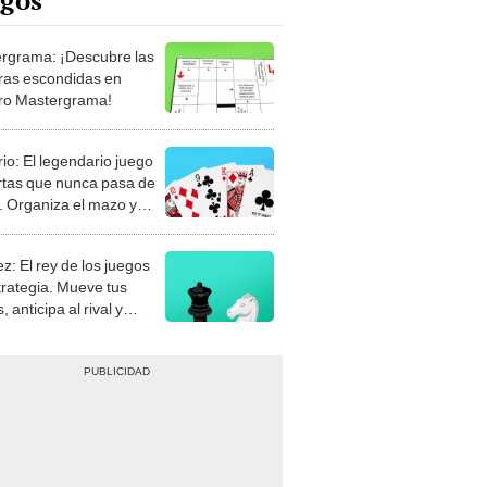
rgrama: ¡Descubre las
ras escondidas en
ro Mastergrama!
rio: El legendario juego
rtas que nunca pasa de
 Organiza el mazo y
stra tu habilidad.
z: El rey de los juegos
trategia. Mueve tus
, anticipa al rival y
gue el jaque mate.