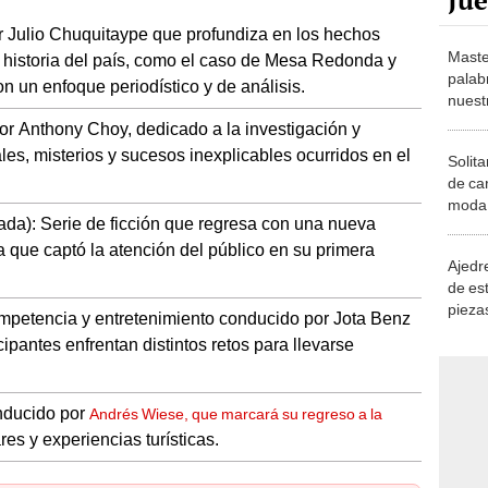
 Julio Chuquitaype que profundiza en los hechos
Maste
historia del país, como el caso de Mesa Redonda y
palab
 un enfoque periodístico y de análisis.
nuest
por Anthony Choy, dedicado a la investigación y
s, misterios y sucesos inexplicables ocurridos en el
Solita
de ca
moda.
ada): Serie de ficción que regresa con una nueva
demue
a que captó la atención del público en su primera
Ajedre
de es
piezas
mpetencia y entretenimiento conducido por Jota Benz
consi
ipantes enfrentan distintos retos para llevarse
onducido por
Andrés Wiese, que marcará su regreso a la
es y experiencias turísticas.