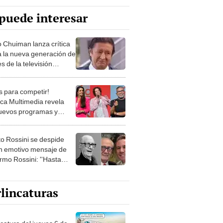
puede interesar
o Chuiman lanza crítica
a la nueva generación de
s de la televisión
na: "No hay un buen
 de preparación"
os para competir!
ca Multimedia revela
uevos programas y
nidos exclusivos para el
o Rossini se despide
n emotivo mensaje de
rmo Rossini: ''Hasta
e al tío favorito de todo
ú''
lincaturas
ncatura del jueves 6 de