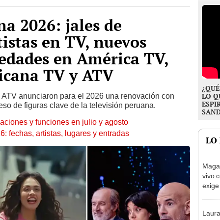
na 2026: jales de
tistas en TV, nuevos
edades en América TV,
icana TV y ATV
¿QUÉ
y ATV anunciaron para el 2026 una renovación con
LO Q
ESPI
eso de figuras clave de la televisión peruana.
SAN
aciones y funciones en julio y agosto
 fechas, artistas, lugares y entradas
LO
Magal
vivo 
exige
sepa 
existe
Laura
su re