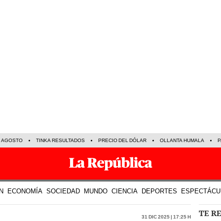
E AGOSTO
TINKA RESULTADOS
PRECIO DEL DÓLAR
OLLANTA HUMALA
P
N
ECONOMÍA
SOCIEDAD
MUNDO
CIENCIA
DEPORTES
ESPECTÁCU
TE R
31 Dic 2025 | 17:25 h