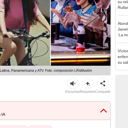
Rulla
tengo
Alond
Janet
‘La m
“No vo
Vícto
enfer
su sal
trasp
Latina, Panamericana y ATV. Foto: composición LR/difusión
su mu
Escuchar
Resumen
Compartir
 IA
s destacados
Resumen