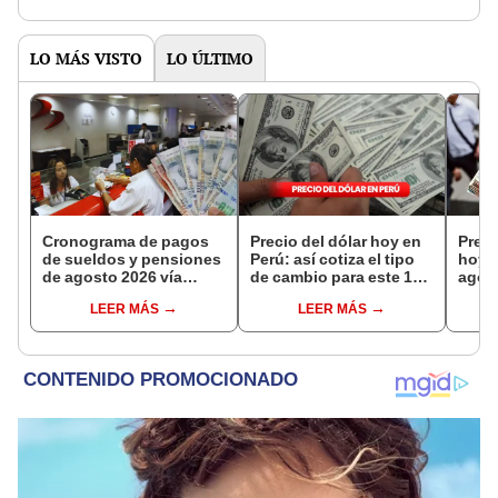
LO MÁS VISTO
LO ÚLTIMO
Cronograma de pagos
Precio del dólar hoy en
Preci
de sueldos y pensiones
Perú: así cotiza el tipo
hoy,
de agosto 2026 vía
de cambio para este 10
agost
Banco de la Nación:
de agosto
consu
LEER MÁS
LEER MÁS
conoce las fechas de
camb
depósito
casa
plata