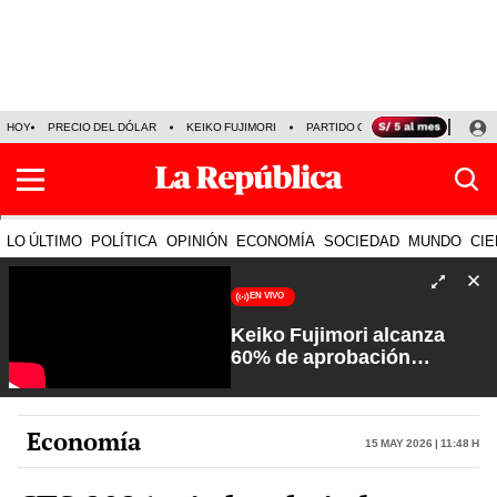
HOY
PRECIO DEL DÓLAR
KEIKO FUJIMORI
PARTIDO OBRAS
ARMONÍA 10
LO ÚLTIMO
POLÍTICA
OPINIÓN
ECONOMÍA
SOCIEDAD
MUNDO
CIE
EN VIVO
Keiko Fujimori alcanza
60% de aprobación
ciudadana | Sin Guion con
Rosa María Palacios
Economía
15 May 2026 | 11:48 h