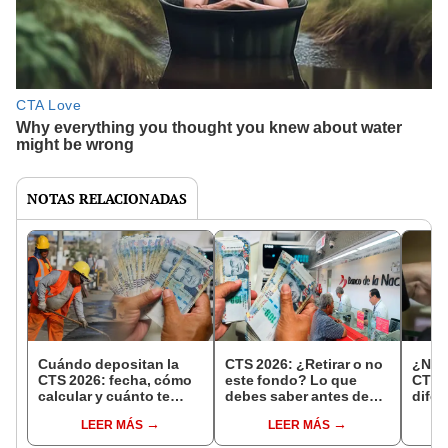
NOTAS RELACIONADAS
Cuándo depositan la
CTS 2026: ¿Retirar o no
¿No p
CTS 2026: fecha, cómo
este fondo? Lo que
CTS? 
calcular y cuánto te
debes saber antes de
difer
corresponde cobrar
usar el 100% del dinero
conta
LEER MÁS
LEER MÁS
disponible hasta
dispo
diciembre
el a