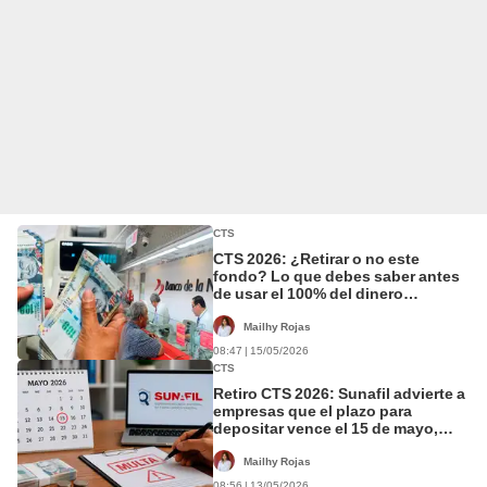
CTS
CTS 2026: ¿Retirar o no este
fondo? Lo que debes saber antes
de usar el 100% del dinero
disponible hasta diciembre
Mailhy Rojas
08:47 | 15/05/2026
CTS
Retiro CTS 2026: Sunafil advierte a
empresas que el plazo para
depositar vence el 15 de mayo,
¿cuánto sería la multa por
incumplir?
Mailhy Rojas
08:56 | 13/05/2026