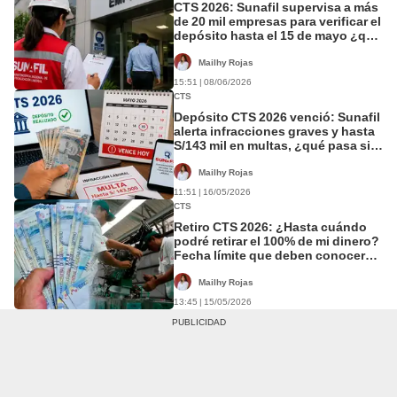
CTS 2026: Sunafil supervisa a más
de 20 mil empresas para verificar el
depósito hasta el 15 de mayo ¿qué
pasa si no cumplieron?
Mailhy Rojas
15:51 | 08/06/2026
CTS
Depósito CTS 2026 venció: Sunafil
alerta infracciones graves y hasta
S/143 mil en multas, ¿qué pasa si
no se paga a tiempo?
Mailhy Rojas
11:51 | 16/05/2026
CTS
Retiro CTS 2026: ¿Hasta cuándo
podré retirar el 100% de mi dinero?
Fecha límite que deben conocer
los trabajadores
Mailhy Rojas
13:45 | 15/05/2026