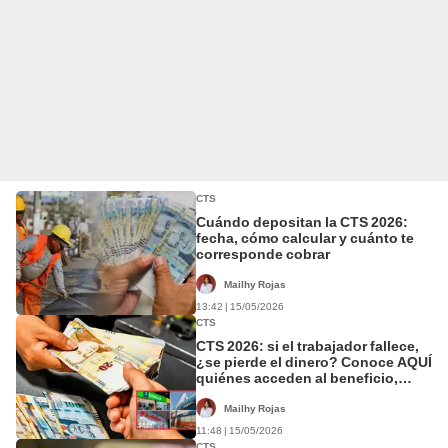
CTS
Cuándo depositan la CTS 2026:
fecha, cómo calcular y cuánto te
corresponde cobrar
Mailhy Rojas
13:42 | 15/05/2026
CTS
CTS 2026: si el trabajador fallece,
¿se pierde el dinero? Conoce AQUÍ
quiénes acceden al beneficio,
cuánto cobran y qué documentos
exigen
Mailhy Rojas
11:48 | 15/05/2026
CTS