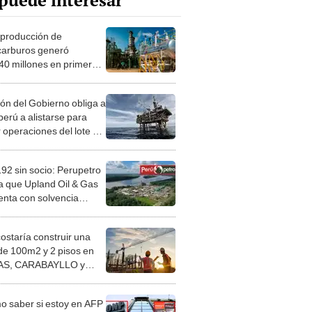
puede interesar
 producción de
carburos generó
0 millones en primer
tre de 2026
ión del Gobierno obliga a
perú a alistarse para
 operaciones del lote Z-
 carta de Perupetro
192 sin socio: Perupetro
ca que Upland Oil & Gas
enta con solvencia
iera suficiente
costaría construir una
de 100m2 y 2 pisos en
S, CARABAYLLO y
distritos de LIMA
TE
 saber si estoy en AFP