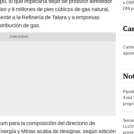
po, lo que implicaría dejar de producir alrededor
u ONP
DNI p
leo y 8 millones de pies cúbicos de gas natural,
pensi
nte a la Refinería de Talara y a empresas
stribución de gas.
Car
Carlin
agost
No
Partid
4 del
progr
dónde
Senam
rum para la composición del directorio de
LLUV
 Energía y Minas acaba de designar, según edición
provi