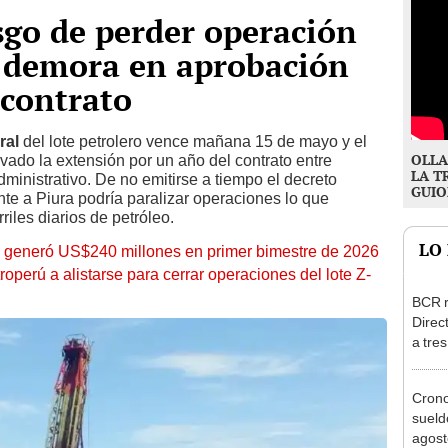
sgo de perder operación
r demora en aprobación
 contrato
ral
del lote petrolero vence mañana 15 de mayo y el
OLLA
vado la extensión por un año del contrato entre
LA T
ministrativo. De no emitirse a tiempo el decreto
GUIO
nte a Piura podría paralizar operaciones lo que
riles diarios de petróleo.
LO
s generó US$240 millones en primer bimestre de 2026
operú a alistarse para cerrar operaciones del lote Z-
BCR r
Direc
a tre
Ejecu
Cron
sueld
agost