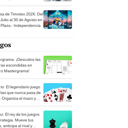
sa de Timoteo 2026: Del
Julio al 30 de Agosto en
Plaza - Independencia
egos
rgrama: ¡Descubre las
ras escondidas en
ro Mastergrama!
rio: El legendario juego
rtas que nunca pasa de
 Organiza el mazo y
stra tu habilidad.
z: El rey de los juegos
trategia. Mueve tus
, anticipa al rival y