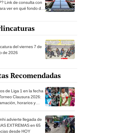
? Link de consulta con
ara ver en qué fondo de
ones estás
lincaturas
catura del viernes 7 de
o de 2026
tas Recomendadas
os de Liga 1 en la fecha
 Torneo Clausura 2026:
amación, horarios y
 ver
hi advierte llegada de
IAS EXTREMAS en 65
ncias desde HOY