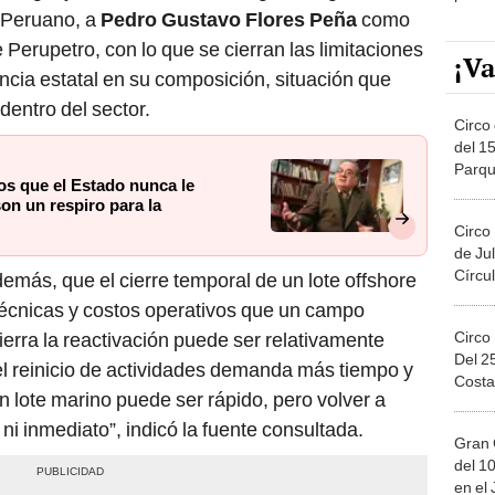
El Peruano, a
Pedro Gustavo Flores Peña
como
e Perupetro, con lo que se cierran las limitaciones
¡Va
ncia estatal en su composición, situación que
dentro del sector.
Circo 
del 15
Parqu
os que el Estado nunca le
Migue
on un respiro para la
Circo
de Jul
Círcul
demás, que el cierre temporal de un lote offshore
écnicas y costos operativos que un campo
Circo
tierra la reactivación puede ser relativamente
Del 2
el reinicio de actividades demanda más tiempo y
Costa
un lote marino puede ser rápido, pero volver a
ni inmediato”, indicó la fuente consultada.
Gran 
del 10
en el