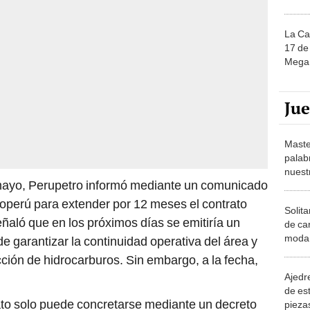
La Ca
17 de 
Mega 
Ju
Maste
palab
nuest
mayo, Perupetro informó mediante un comunicado
operú para extender por 12 meses el contrato
Solita
eñaló que en los próximos días se emitiría un
de ca
moda.
e garantizar la continuidad operativa del área y
demue
cción de hidrocarburos. Sin embargo, a la fecha,
Ajedre
de es
ato solo puede concretarse mediante un decreto
piezas