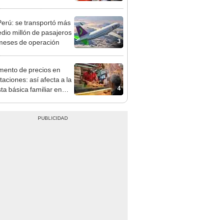
n: conoce las fechas de
ito
erú: se transportó más
dio millón de pasajeros
3
meses de operación
mento de precios en
taciones: así afecta a la
4
ta básica familiar en