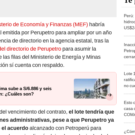
Te 
Perú:
hidro
sterio de Economía y Finanzas (MEF)
habría
US$24
l emitida por Perupetro para ampliar por un año
bimes
ncia de directorio en la agencia estatal, tras la
Inacc
l directorio de Perupetro
para asumir la
Petro
 las filas del Ministerio de Energía y Minas
cerrar
69: la
ión sí cuenta con respaldo.
Lote 
ratifi
no cu
ma sube a S/6.886 y seis
financ
ón: ¿Cuáles son?
Esto 
casa 
del vencimiento del contrato,
el lote tendría que
COMA
nes administrativas, pese a que Perupetro ya
otros 
NOR
 el acuerdo
alcanzado con Petroperú para
¿Cómo