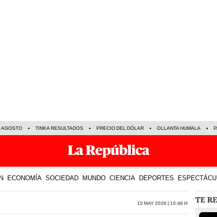
E AGOSTO
TINKA RESULTADOS
PRECIO DEL DÓLAR
OLLANTA HUMALA
P
N
ECONOMÍA
SOCIEDAD
MUNDO
CIENCIA
DEPORTES
ESPECTÁCU
TE R
15 May 2026 | 10:46 h