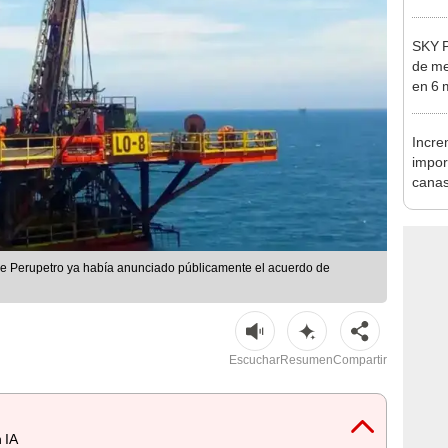
Nació
depós
SKY P
de me
en 6 
Incre
impor
canas
Perú
que Perupetro ya había anunciado públicamente el acuerdo de
Escuchar
Resumen
Compartir
 IA